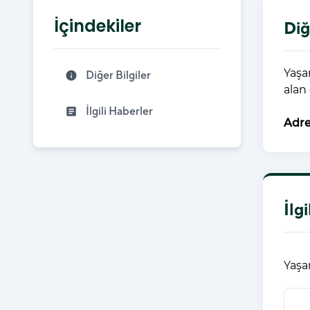
İçindekiler
Diğ
Yaşa
Diğer Bilgiler
info
alan
İlgili Haberler
article
Adre
İlg
Yaşa