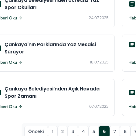
Çankaya Belediyesi'nden Ücretsiz Yaz
cle
article
Spor Okulları
beri Oku
24.07.2025
Hab
arrow_forward
Çankaya'nın Parklarında Yaz Mesaisi
article
cle
Sürüyor
beri Oku
18.07.2025
Hab
arrow_forward
Çankaya Belediyesi'nden Açık Havada
cle
article
Spor Zamanı
beri Oku
07.07.2025
Hab
arrow_forward
Önceki
1
2
3
4
5
6
7
8