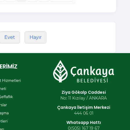
Evet
Hayır
ERİMİZ
et Hizmetleri
eti
Ziya Gökalp Caddesi
effaflık
No: 11 Kızılay / ANKARA
slar
Çankaya İletişim Merkezi
laşma
444 06 01
tleri
Whatsapp Hattı
0(505) 167 19 67
arı