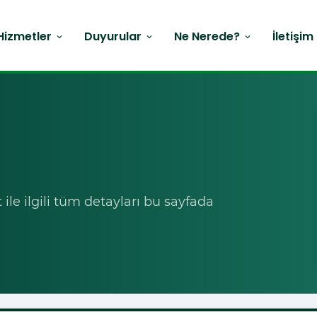
Hizmetler
Duyurular
Ne Nerede?
İletişim
expand_more
expand_more
expand_more
le ilgili tüm detayları bu sayfada