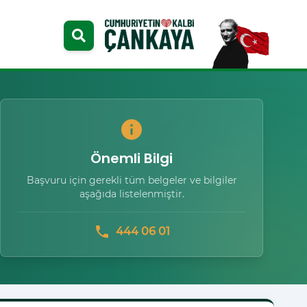
info
Önemli Bilgi
Başvuru için gerekli tüm belgeler ve bilgiler
aşağıda listelenmiştir.
phone
444 06 01