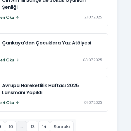
Cin Ali Filli Bahçe'de Sokak Oyunları
Şenliği
eri Oku
21.07.2025
arrow_forward
Çankaya'dan Çocuklara Yaz Atölyesi
eri Oku
08.07.2025
arrow_forward
Avrupa Hareketlilik Haftası 2025
Lansmanı Yapıldı
eri Oku
01.07.2025
arrow_forward
9
10
...
13
14
Sonraki