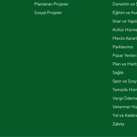
Planlanan Projeler
Denetim ve Ş
Sosyal Projeler
Eğitim ve Kur
İmar ve Yapı
Kültür Hizme
Meclis Kararl
Parklarımız
Pazar Yerleri
Plan ve Harit
Sağlık
Spor ve Sosya
Temizlik Hiz
Vergi Ödeme
Veteriner Hi
Yol ve Kaldır
Zabıta