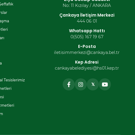
effaflık
No: 11 Kızılay / ANKARA
slar
Çankaya İletişim Merkezi
laşma
444 06 01
tleri
Whatsapp Hattı
0(505) 167 19 67
arı
E-Posta
iletisimmerkezi@cankaya.bel.tr
Kep Adresi
a
cankayabelediyesi@hs01.kep.tr
l Tesislerimiz
𝕏
metleri
si
zmetleri
ım