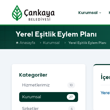
Kurumsal
expand_more
Yerel Eşitlik Eylem Planı
Anasayfa
Kurumsal
Yerel Eşitlik Eylem Planı
home
chevron_right
chevron_right
Kategoriler
İçe
Hizmetlerimiz
10
Yerel
Kurumsal
27
Şirketler
4