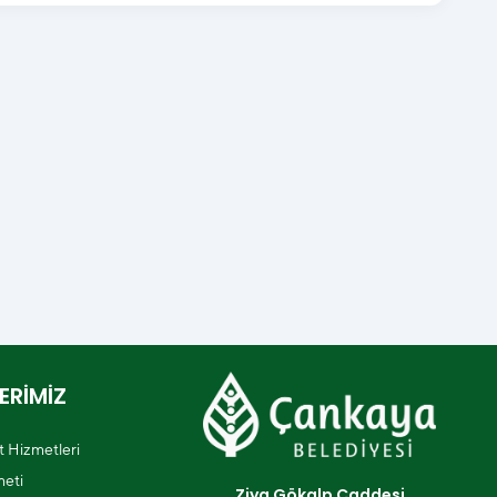
ERİMİZ
et Hizmetleri
eti
Ziya Gökalp Caddesi