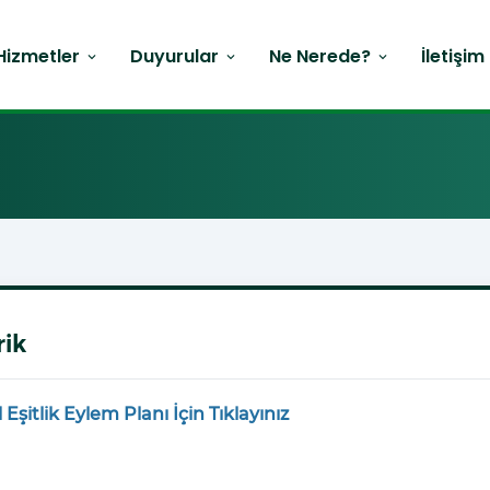
Hizmetler
Duyurular
Ne Nerede?
İletişim
expand_more
expand_more
expand_more
rik
 Eşitlik Eylem Planı İçin Tıklayınız