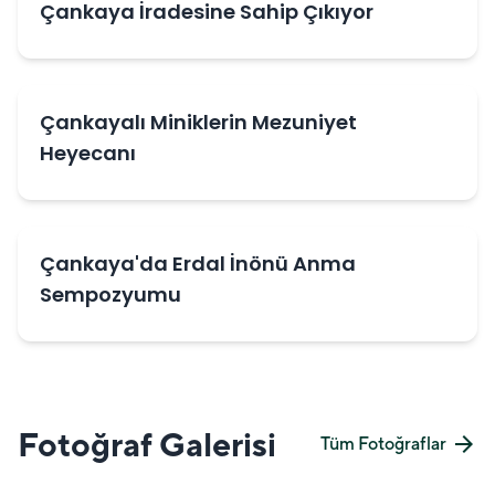
Çankaya İradesine Sahip Çıkıyor
Çankayalı Miniklerin Mezuniyet
Heyecanı
Çankaya'da Erdal İnönü Anma
Sempozyumu
Fotoğraf Galerisi
arrow_forward
Tüm Fotoğraflar