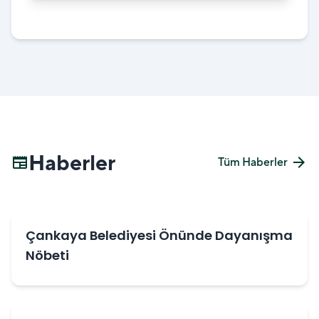
Haberler
newspaper
arrow_forward
Tüm Haberler
Çankaya Belediyesi Önünde Dayanışma
Nöbeti