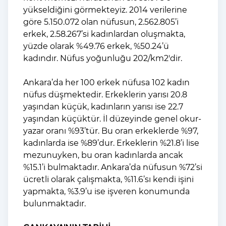
yükseldiğini görmekteyiz. 2014 verilerine
göre 5.150.072 olan nüfusun, 2.562.805’i
erkek, 2.58.267’si kadınlardan oluşmakta,
yüzde olarak %49.76 erkek, %50.24’ü
kadındır. Nüfus yoğunluğu 202/km2'dir.
Ankara’da her 100 erkek nüfusa 102 kadın
nüfus düşmektedir. Erkeklerin yarısı 20.8
yaşından küçük, kadınların yarısı ise 22.7
yaşından küçüktür. İl düzeyinde genel okur-
yazar oranı %93’tür. Bu oran erkeklerde %97,
kadınlarda ise %89’dur. Erkeklerin %21.8’i lise
mezunuyken, bu oran kadınlarda ancak
%15.1’i bulmaktadır. Ankara’da nüfusun %72’si
ücretli olarak çalışmakta, %11.6’sı kendi işini
yapmakta, %3.9’u ise işveren konumunda
bulunmaktadır.