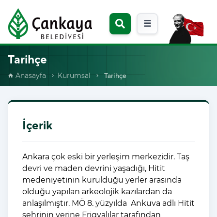
☰
Tarihçe
Anasayfa
Kurumsal
Tarihçe
home
chevron_right
chevron_right
İçerik
Ankara çok eski bir yerleşim merkezidir. Taş
devri ve maden devrini yaşadığı, Hitit
medeniyetinin kurulduğu yerler arasında
olduğu yapılan arkeolojik kazılardan da
anlaşılmıştır. MÖ 8. yüzyılda Ankuva adlı Hitit
şehrinin yerine Frigyalılar tarafından