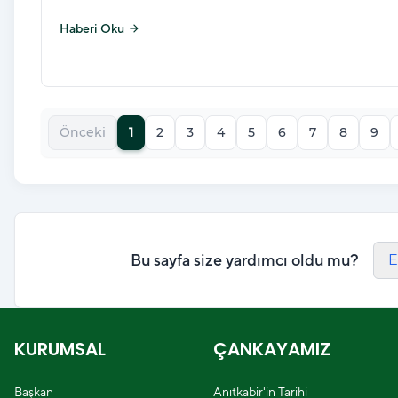
Haberi Oku
arrow_forward
Önceki
1
2
3
4
5
6
7
8
9
Bu sayfa size yardımcı oldu mu?
E
KURUMSAL
ÇANKAYAMIZ
Başkan
Anıtkabir'in Tarihi