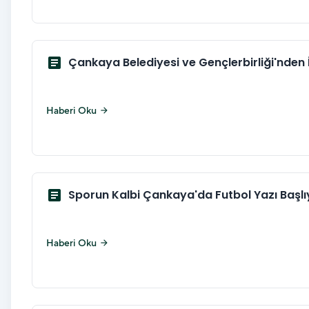
article
Çankaya Belediyesi ve Gençlerbirliği'nden İş
Haberi Oku
arrow_forward
article
Sporun Kalbi Çankaya'da Futbol Yazı Başlı
Haberi Oku
arrow_forward