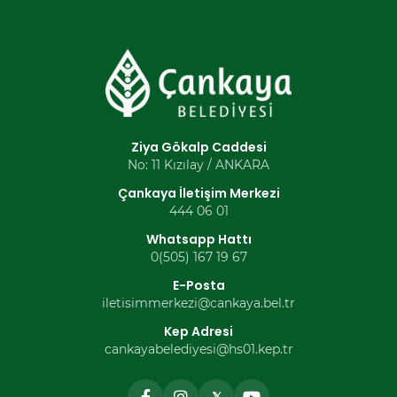
Ziya Gökalp Caddesi
No: 11 Kızılay / ANKARA
Çankaya İletişim Merkezi
444 06 01
Whatsapp Hattı
0(505) 167 19 67
E-Posta
iletisimmerkezi@cankaya.bel.tr
Kep Adresi
cankayabelediyesi@hs01.kep.tr