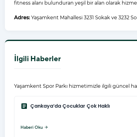
fitness alanı bulunduran yeşil bir alan olarak hizm
Adres:
Yaşamkent Mahallesi 3231 Sokak ve 3232 So
İlgili Haberler
Yaşamkent Spor Parkı hizmetimizle ilgili güncel ha
article
Çankaya’da Çocuklar Çok Haklı
Haberi Oku
arrow_forward