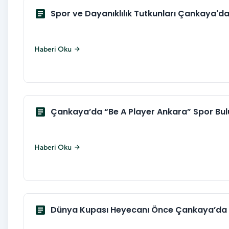
article
Spor ve Dayanıklılık Tutkunları Çankaya'da
Haberi Oku
arrow_forward
article
Çankaya’da “Be A Player Ankara” Spor Bu
Haberi Oku
arrow_forward
article
Dünya Kupası Heyecanı Önce Çankaya’da