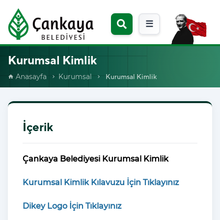
☰
Kurumsal Kimlik
Anasayfa
Kurumsal
Kurumsal Kimlik
home
chevron_right
chevron_right
İçerik
Çankaya Belediyesi Kurumsal Kimlik
Kurumsal Kimlik Kılavuzu İçin Tıklayınız
Dikey Logo İçin Tıklayınız