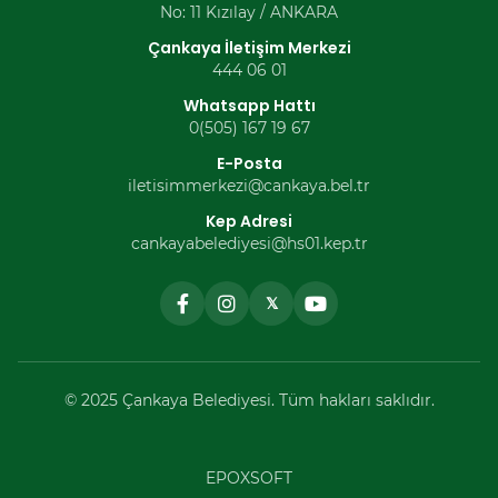
No: 11 Kızılay / ANKARA
Çankaya İletişim Merkezi
444 06 01
Whatsapp Hattı
0(505) 167 19 67
E-Posta
iletisimmerkezi@cankaya.bel.tr
Kep Adresi
cankayabelediyesi@hs01.kep.tr
𝕏
© 2025 Çankaya Belediyesi. Tüm hakları saklıdır.
EPOXSOFT