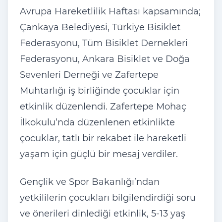
Avrupa Hareketlilik Haftas
ı kapsamında;
Çankaya Belediyesi, Türkiye Bisiklet
Federasyonu, Tüm Bisiklet Dernekleri
Federasyonu, Ankara Bisiklet ve Do
ğa
Sevenleri Derneği ve Zafertepe
Muhtarlığı iş birliğinde
çocuklar için
etkinlik düzenlendi. Zafertepe Mohaç
İlkokulu’nda d
üzenlenen etkinlikte
çocuklar, tatl
ı bir rekabet ile hareketli
yaşam i
çin güçlü bir mesaj verdiler.
Gençlik ve Spor Bakanl
ığı’ndan
yetkililerin
çocuklar
ı bilgilendirdiği soru
ve
önerileri dinledi
ği etkinlik, 5-13 yaş