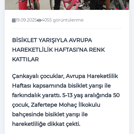
19.09.2025
4055 görüntülenme
BİSİKLET YARIŞIYLA AVRUPA
HAREKETLİLİK HAFTASI’NA RENK
KATTILAR
Çankayal
ı
çocuklar, Avrupa Hareketlilik
Haftas
ı kapsamında bisiklet yarışı ile
farkındalık yarattı. 5-13 yaş aralığında 50
çocuk, Zafertepe Mohaç
İlkokulu
bah
çesinde bisiklet yar
ışı ile
hareketliliğe dikkat
çekti.