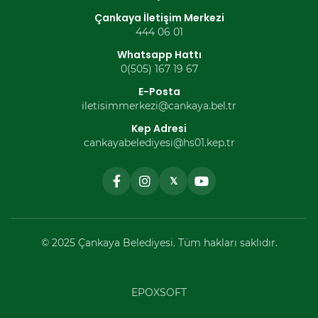
Çankaya İletişim Merkezi
444 06 01
Whatsapp Hattı
0(505) 167 19 67
E-Posta
iletisimmerkezi@cankaya.bel.tr
Kep Adresi
cankayabelediyesi@hs01.kep.tr
𝕏
© 2025 Çankaya Belediyesi. Tüm hakları saklıdır.
EPOXSOFT