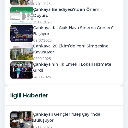
07.10.2025
Çankaya Belediyesi'nden Önemli
Duyuru
29.06.2026
Çankaya'da "Açık Hava Sinema Günleri"
Başlıyor
08.07.2025
Çankaya, 20 Ekim’de Yeni Simgesine
Kavuşuyor
09.10.2025
Çankaya’nın İlk Emekli Lokali Hizmete
Girdi
14.09.2025
İlgili Haberler
Çankayalı Gençler “Beş Çayı”nda
Buluşuyor
07.08.2026