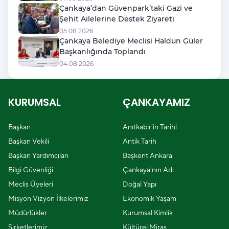
Çankaya’dan Güvenpark’taki Gazi ve
Şehit Ailelerine Destek Ziyareti
05.08.2026
Çankaya Belediye Meclisi Haldun Güler
Başkanlığında Toplandı
04.08.2026
KURUMSAL
ÇANKAYAMIZ
Başkan
Anıtkabir'in Tarihi
Başkan Vekili
Antik Tarih
Başkan Yardımcıları
Başkent Ankara
Bilgi Güvenliği
Çankaya'nın Adı
Meclis Üyeleri
Doğal Yapı
Misyon Vizyon İlkelerimiz
Ekonomik Yaşam
Müdürlükler
Kurumsal Kimlik
Şirketlerimiz
Kültürel Miras