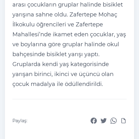
arası
çocuklar
ın gruplar halinde bisiklet
yarışına sahne oldu. Zafertepe Moha
ç
İlkokulu
ö
ğrencileri ve Zafertepe
Mahallesi’nde ikamet eden
çocuklar, ya
ş
ve boylarına g
öre gruplar halinde okul
bahçesinde bisiklet yar
ışı yaptı.
Gruplarda kendi yaş kategorisinde
yarışan birinci, ikinci ve
üçüncü olan
çocuk madalya ile ödüllendirildi.
Paylaş: