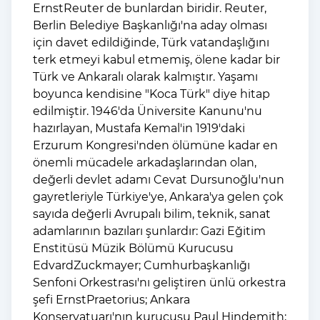
ErnstReuter de bunlardan biridir. Reuter,
Berlin Belediye Başkanlığı'na aday olması
için davet edildiğinde, Türk vatandaşlığını
terk etmeyi kabul etmemiş, ölene kadar bir
Türk ve Ankaralı olarak kalmıştır. Yaşamı
boyunca kendisine "Koca Türk" diye hitap
edilmiştir. 1946'da Üniversite Kanunu'nu
hazırlayan, Mustafa Kemal'in 1919'daki
Erzurum Kongresi'nden ölümüne kadar en
önemli mücadele arkadaşlarından olan,
değerli devlet adamı Cevat Dursunoğlu'nun
gayretleriyle Türkiye'ye, Ankara'ya gelen çok
sayıda değerli Avrupalı bilim, teknik, sanat
adamlarının bazıları şunlardır: Gazi Eğitim
Enstitüsü Müzik Bölümü Kurucusu
EdvardZuckmayer; Cumhurbaşkanlığı
Senfoni Orkestrası'nı geliştiren ünlü orkestra
şefi ErnstPraetorius; Ankara
Konservatuarı'nın kurucusu Paul Hindemith;