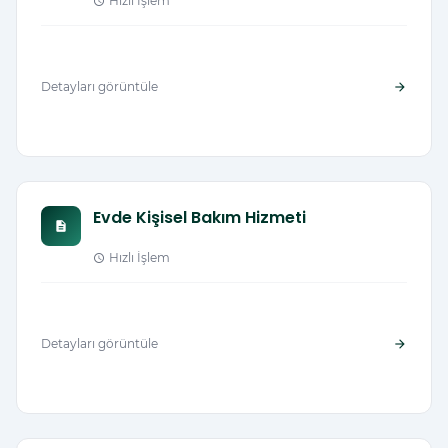
Hızlı İşlem
schedule
Detayları görüntüle
arrow_forward
Evde Kişisel Bakım Hizmeti
description
Hızlı İşlem
schedule
Detayları görüntüle
arrow_forward