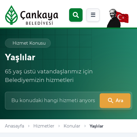
☰
Hizmet Konusu
Yaşlılar
65 yaş üstü vatandaşlarımız için
Belediyemizin hizmetleri
search
Ara
Anasayfa
Hizmetler
Konular
Yaşlılar
chevron_right
chevron_right
chevron_right