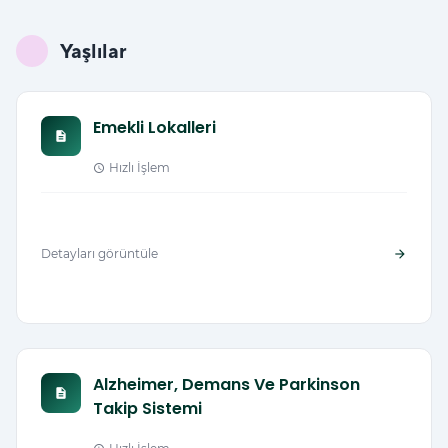
Yaşlılar
Emekli Lokalleri
description
Hızlı İşlem
schedule
Detayları görüntüle
arrow_forward
Alzheimer, Demans Ve Parkinson
description
Takip Sistemi