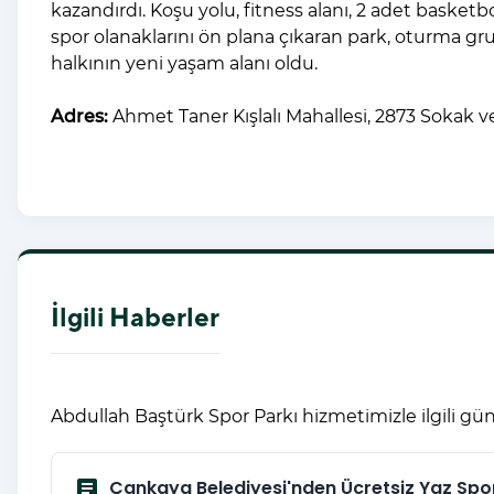
kazandırdı. Koşu yolu, fitness alanı, 2 adet basketbo
spor olanaklarını ön plana çıkaran park, oturma gru
halkının yeni yaşam alanı oldu.
Adres:
Ahmet Taner Kışlalı Mahallesi, 2873 Sokak 
İlgili Haberler
Abdullah Baştürk Spor Parkı hizmetimizle ilgili gün
article
Çankaya Belediyesi'nden Ücretsiz Yaz Spor