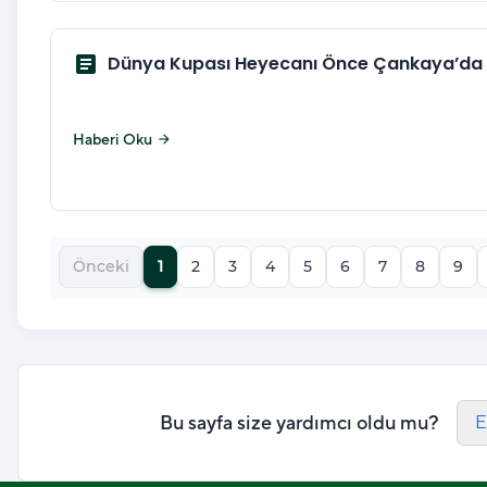
article
Dünya Kupası Heyecanı Önce Çankaya’da
Haberi Oku
arrow_forward
Önceki
1
2
3
4
5
6
7
8
9
Bu sayfa size yardımcı oldu mu?
E