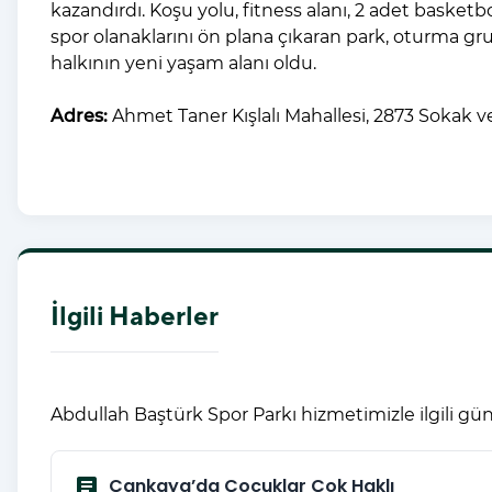
kazandırdı. Koşu yolu, fitness alanı, 2 adet basketbo
spor olanaklarını ön plana çıkaran park, oturma gru
halkının yeni yaşam alanı oldu.
Adres:
Ahmet Taner Kışlalı Mahallesi, 2873 Sokak 
İlgili Haberler
Abdullah Baştürk Spor Parkı hizmetimizle ilgili gün
article
Çankaya’da Çocuklar Çok Haklı