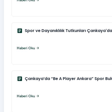
Haberi Oku
arrow_forward
article
Spor ve Dayanıklılık Tutkunları Çankaya'da
Haberi Oku
arrow_forward
article
Çankaya’da “Be A Player Ankara” Spor Bu
Haberi Oku
arrow_forward