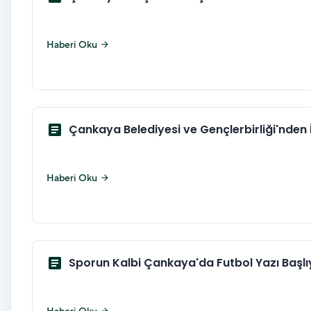
Haberi Oku
arrow_forward
article
Çankaya Belediyesi ve Gençlerbirliği'nden İş
Haberi Oku
arrow_forward
article
Sporun Kalbi Çankaya'da Futbol Yazı Başlı