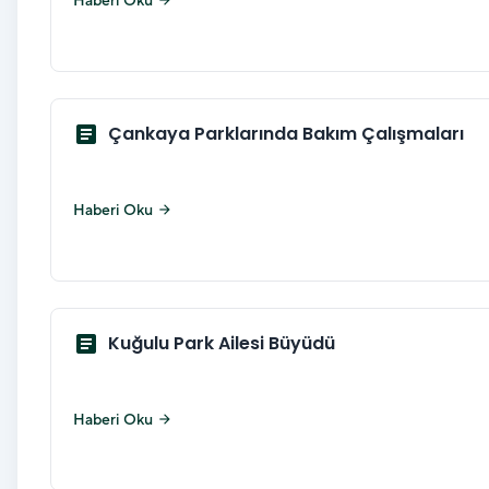
Haberi Oku
arrow_forward
article
Çankaya Parklarında Bakım Çalışmaları
Haberi Oku
arrow_forward
article
Kuğulu Park Ailesi Büyüdü
Haberi Oku
arrow_forward