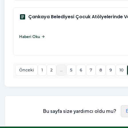
article
Çankaya Belediyesi Çocuk Atölyelerinde Ver
Haberi Oku
arrow_forward
Önceki
1
2
...
5
6
7
8
9
10
Bu sayfa size yardımcı oldu mu?