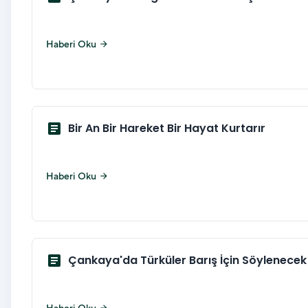
Haberi Oku
arrow_forward
article
Bir An Bir Hareket Bir Hayat Kurtarır
Haberi Oku
arrow_forward
article
Çankaya'da Türküler Barış İçin Söylenecek