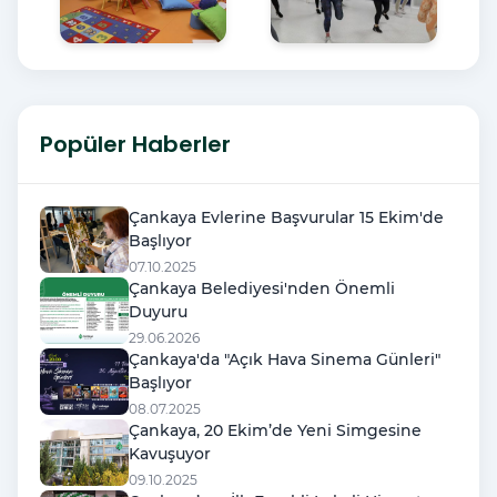
Popüler Haberler
Çankaya Evlerine Başvurular 15 Ekim'de
Başlıyor
07.10.2025
Çankaya Belediyesi'nden Önemli
Duyuru
29.06.2026
Çankaya'da "Açık Hava Sinema Günleri"
Başlıyor
08.07.2025
Çankaya, 20 Ekim’de Yeni Simgesine
Kavuşuyor
09.10.2025