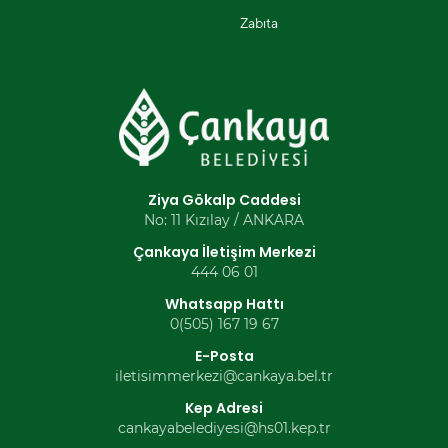
Zabıta
Ziya Gökalp Caddesi
No: 11 Kızılay / ANKARA
Çankaya İletişim Merkezi
444 06 01
Whatsapp Hattı
0(505) 167 19 67
E-Posta
iletisimmerkezi@cankaya.bel.tr
Kep Adresi
cankayabelediyesi@hs01.kep.tr