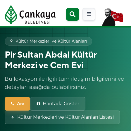
☰
Kültür Merkezleri ve Kültür Alanları
place
Pir Sultan Abdal Kültür
Merkezi ve Cem Evi
Bu lokasyon ile ilgili tüm iletişim bilgilerini ve
detayları aşağıda bulabilirsiniz.
Ara
Haritada Göster
phone
map
Kültür Merkezleri ve Kültür Alanları Listesi
arrow_back