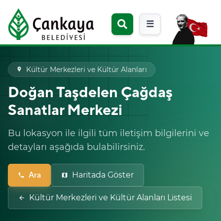
☰
Kültür Merkezleri ve Kültür Alanları
place
Doğan Taşdelen Çağdaş
Sanatlar Merkezi
Bu lokasyon ile ilgili tüm iletişim bilgilerini ve
detayları aşağıda bulabilirsiniz.
Ara
Haritada Göster
phone
map
Kültür Merkezleri ve Kültür Alanları Listesi
arrow_back