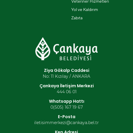
Veteriner Hizmetleri
Yol ve Kaldırım
Zabıta
Ziya Gökalp Caddesi
No: 11 Kızılay / ANKARA
Çankaya İletişim Merkezi
444 06 01
Whatsapp Hattı
0(505) 167 19 67
E-Posta
iletisimmerkezi@cankaya.bel.tr
Kep Adresi