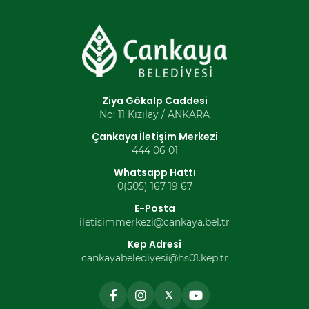
Ziya Gökalp Caddesi
No: 11 Kızılay / ANKARA
Çankaya İletişim Merkezi
444 06 01
Whatsapp Hattı
0(505) 167 19 67
E-Posta
iletisimmerkezi@cankaya.bel.tr
Kep Adresi
cankayabelediyesi@hs01.kep.tr
𝕏