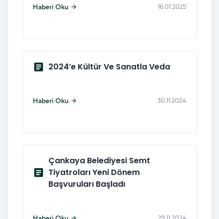
Haberi Oku
16.01.2025
arrow_forward
article
2024’e Kültür Ve Sanatla Veda
Haberi Oku
30.11.2024
arrow_forward
Çankaya Belediyesi Semt
article
Tiyatroları Yeni Dönem
Başvuruları Başladı
Haberi Oku
29.11.2024
arrow_forward