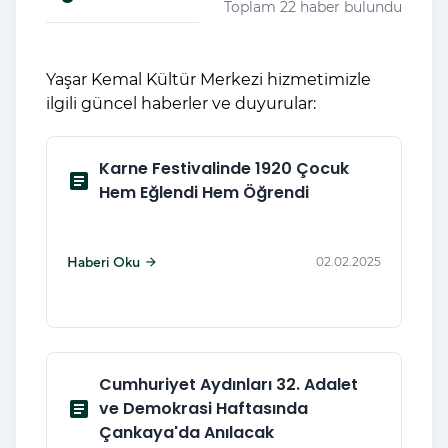
Toplam 22 haber bulundu
Yaşar Kemal Kültür Merkezi hizmetimizle
ilgili güncel haberler ve duyurular:
Karne Festivalinde 1920 Çocuk
article
Hem Eğlendi Hem Öğrendi
Haberi Oku
02.02.2025
arrow_forward
Cumhuriyet Aydınları 32. Adalet
article
ve Demokrasi Haftasında
Çankaya'da Anılacak