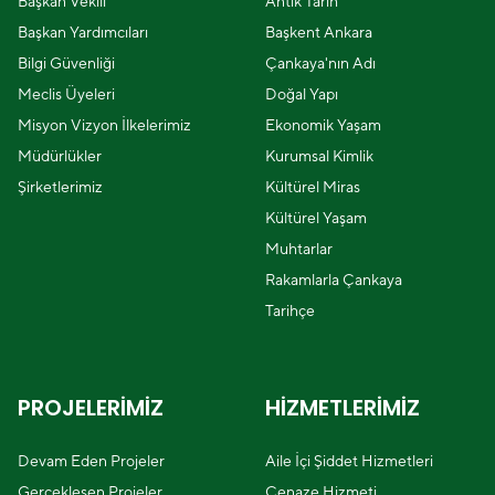
Başkan Vekili
Antik Tarih
Başkan Yardımcıları
Başkent Ankara
Bilgi Güvenliği
Çankaya'nın Adı
Meclis Üyeleri
Doğal Yapı
Misyon Vizyon İlkelerimiz
Ekonomik Yaşam
Müdürlükler
Kurumsal Kimlik
Şirketlerimiz
Kültürel Miras
Kültürel Yaşam
Muhtarlar
Rakamlarla Çankaya
Tarihçe
PROJELERİMİZ
HİZMETLERİMİZ
Devam Eden Projeler
Aile İçi Şiddet Hizmetleri
Gerçekleşen Projeler
Cenaze Hizmeti