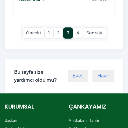
Önceki
1
2
3
4
Sonraki
Bu sayfa size
Evet
Hayır
yardımcı oldu mu?
KURUMSAL
ÇANKAYAMIZ
Başkan
Anıtkabir'in Tarihi