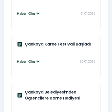
Haberi Oku
21.01.2025
arrow_forward
article
Çankaya Karne Festivali Başladı
Haberi Oku
20.01.2025
arrow_forward
Çankaya Belediyesi’nden
article
Öğrencilere Karne Hediyesi