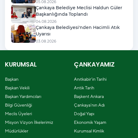
05.08.2026
Çankaya Belediye Meclisi Haldun Güler
Başkanlığında Toplandı
04.08.2026
Çankaya Belediyesi'nden Hacimli Atık
Uyarısı
03.08.2026
KURUMSAL
ÇANKAYAMIZ
Başkan
Anıtkabir'in Tarihi
Başkan Vekili
Antik Tarih
Başkan Yardımcıları
Başkent Ankara
Bilgi Güvenliği
Çankaya'nın Adı
Meclis Üyeleri
Doğal Yapı
Misyon Vizyon İlkelerimiz
Ekonomik Yaşam
Müdürlükler
Kurumsal Kimlik