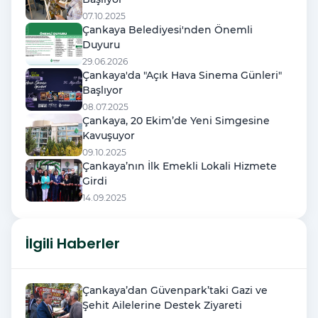
07.10.2025
Çankaya Belediyesi'nden Önemli
Duyuru
29.06.2026
Çankaya'da "Açık Hava Sinema Günleri"
Başlıyor
08.07.2025
Çankaya, 20 Ekim’de Yeni Simgesine
Kavuşuyor
09.10.2025
Çankaya’nın İlk Emekli Lokali Hizmete
Girdi
14.09.2025
İlgili Haberler
Çankaya’dan Güvenpark’taki Gazi ve
Şehit Ailelerine Destek Ziyareti