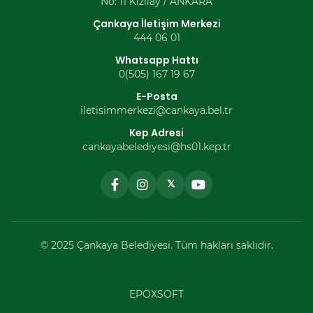
No: 11 Kızılay / ANKARA
Çankaya İletişim Merkezi
444 06 01
Whatsapp Hattı
0(505) 167 19 67
E-Posta
iletisimmerkezi@cankaya.bel.tr
Kep Adresi
cankayabelediyesi@hs01.kep.tr
𝕏
© 2025 Çankaya Belediyesi. Tüm hakları saklıdır.
EPOXSOFT