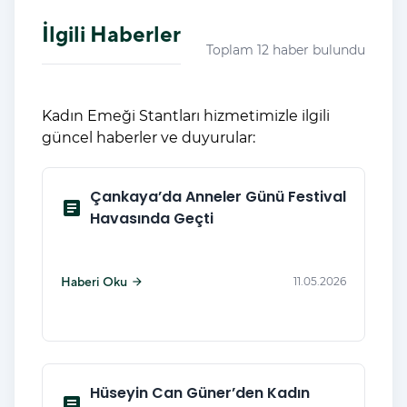
İlgili Haberler
Toplam 12 haber bulundu
Kadın Emeği Stantları hizmetimizle ilgili
güncel haberler ve duyurular:
Çankaya’da Anneler Günü Festival
article
Havasında Geçti
Haberi Oku
11.05.2026
arrow_forward
Hüseyin Can Güner’den Kadın
article