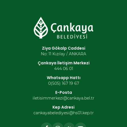
Ziya Gökalp Caddesi
No: 11 Kızılay / ANKARA
Çankaya İletişim Merkezi
444 06 01
Whatsapp Hattı
0(505) 167 19 67
E-Posta
iletisimmerkezi@cankaya.bel.tr
Kep Adresi
cankayabelediyesi@hs01.kep.tr