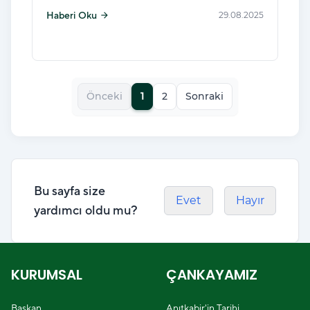
Haberi Oku
29.08.2025
arrow_forward
Önceki
1
2
Sonraki
Bu sayfa size
Evet
Hayır
yardımcı oldu mu?
KURUMSAL
ÇANKAYAMIZ
Başkan
Anıtkabir'in Tarihi