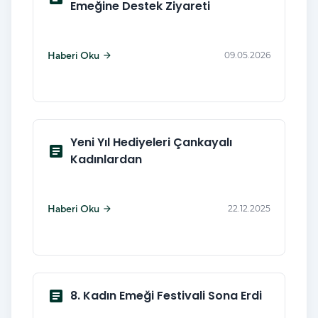
Emeğine Destek Ziyareti
Haberi Oku
09.05.2026
arrow_forward
Yeni Yıl Hediyeleri Çankayalı
article
Kadınlardan
Haberi Oku
22.12.2025
arrow_forward
article
8. Kadın Emeği Festivali Sona Erdi