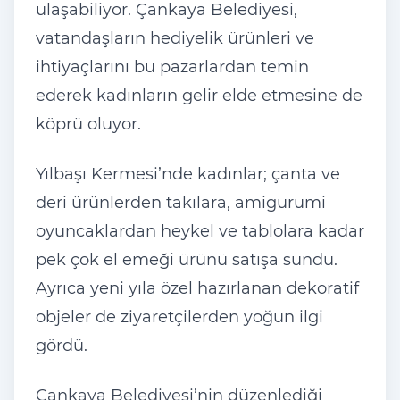
ula
şabiliyor.
Çankaya Belediyesi,
vatanda
şların hediyelik
ürünleri ve
ihtiyaçlar
ını bu pazarlardan temin
ederek kadınların gelir elde etmesine de
k
öprü oluyor.
Y
ılbaşı Kermesi’nde kadınlar;
çanta ve
deri ürünlerden tak
ılara, amigurumi
oyuncaklardan heykel ve tablolara kadar
pek
çok el eme
ği
ürünü sat
ışa sundu.
Ayrıca yeni yıla
özel haz
ırlanan dekoratif
objeler de ziyaret
çilerden yo
ğun ilgi
g
ördü.
Çankaya Belediyesi’nin düzenledi
ği