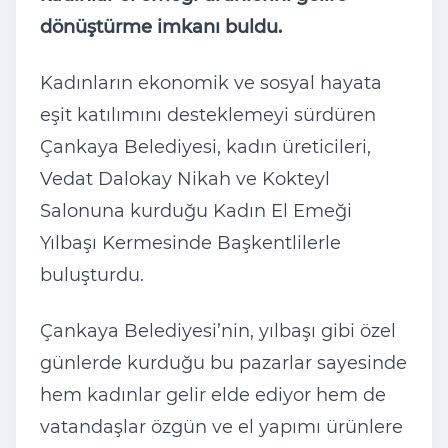
dönü
şt
ürme imkan
ı buldu.
Kadınların ekonomik ve sosyal hayata
eşit katılımını desteklemeyi s
ürdüren
Çankaya Belediyesi, kad
ın
üreticileri,
Vedat Dalokay Nikah ve Kokteyl
Salonuna kurdu
ğu Kadın El Emeği
Yılbaşı Kermesinde Başkentlilerle
buluşturdu.
Çankaya Belediyesi’nin, y
ılbaşı gibi
özel
günlerde kurdu
ğu bu pazarlar sayesinde
hem kadınlar gelir elde ediyor hem de
vatandaşlar
özgün ve el yap
ımı
ürünlere