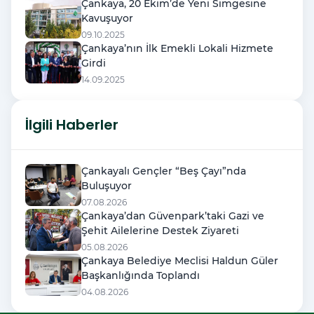
Çankaya, 20 Ekim’de Yeni Simgesine
Kavuşuyor
09.10.2025
Çankaya’nın İlk Emekli Lokali Hizmete
Girdi
14.09.2025
İlgili Haberler
Çankayalı Gençler “Beş Çayı”nda
Buluşuyor
07.08.2026
Çankaya’dan Güvenpark’taki Gazi ve
Şehit Ailelerine Destek Ziyareti
05.08.2026
Çankaya Belediye Meclisi Haldun Güler
Başkanlığında Toplandı
04.08.2026