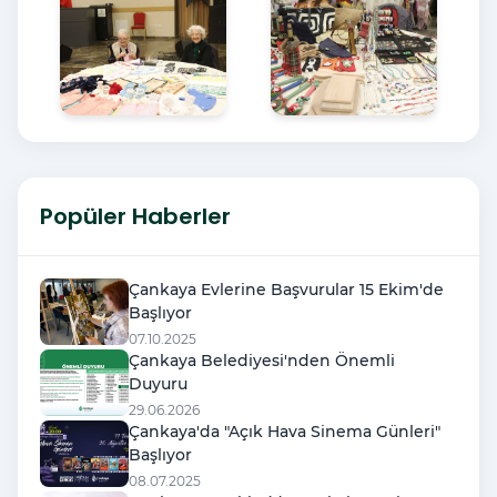
Popüler Haberler
Çankaya Evlerine Başvurular 15 Ekim'de
Başlıyor
07.10.2025
Çankaya Belediyesi'nden Önemli
Duyuru
29.06.2026
Çankaya'da "Açık Hava Sinema Günleri"
Başlıyor
08.07.2025