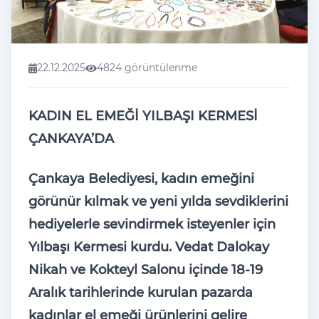
22.12.2025
4824 görüntülenme
KADIN EL EME
Ğİ YILBAŞI KERMESİ
ÇANKAYA’DA
Çankaya Belediyesi, kad
ın emeğini
g
örünür k
ılmak ve yeni yılda sevdiklerini
hediyelerle sevindirmek isteyenler i
çin
Y
ılbaşı Kermesi kurdu. Vedat Dalokay
Nikah ve Kokteyl Salonu i
çinde 18-19
Aral
ık tarihlerinde kurulan pazarda
kadınlar el emeği
ürünlerini gelire