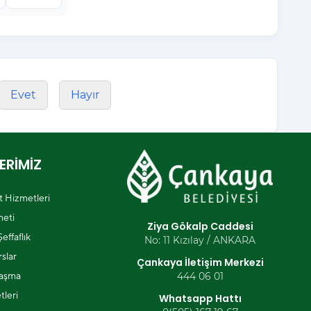
Evet
Hayır
ERİMİZ
et Hizmetleri
eti
Ziya Gökalp Caddesi
effaflık
No: 11 Kızılay / ANKARA
slar
Çankaya İletişim Merkezi
laşma
444 06 01
tleri
Whatsapp Hattı