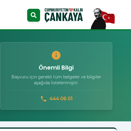
info
Önemli Bilgi
Başvuru için gerekli tüm belgeler ve bilgiler
aşağıda listelenmiştir.
phone
444 06 01