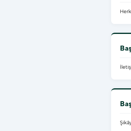
Herk
Baş
İlet
Baş
Şikâ