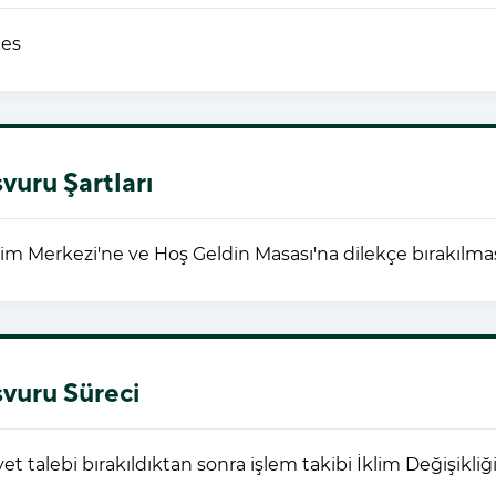
es
vuru Şartları
işim Merkezi'ne ve Hoş Geldin Masası'na dilekçe bırakılm
vuru Süreci
yet talebi bırakıldıktan sonra işlem takibi İklim Değişikli