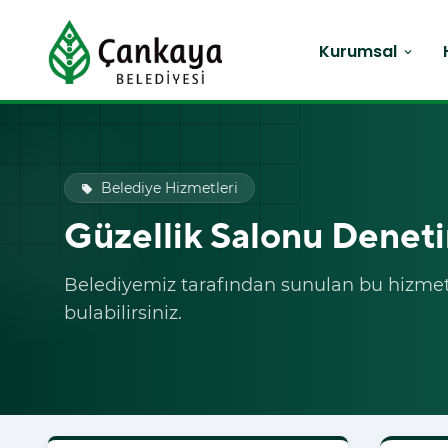
Kurumsal
expand_more
Belediye Hizmetleri
local_offer
Güzellik Salonu Denet
Belediyemiz tarafından sunulan bu hizmet i
bulabilirsiniz.