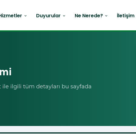
Hizmetler
Duyurular
Ne Nerede?
İletişim
expand_more
expand_more
expand_more
imi
le ilgili tüm detayları bu sayfada