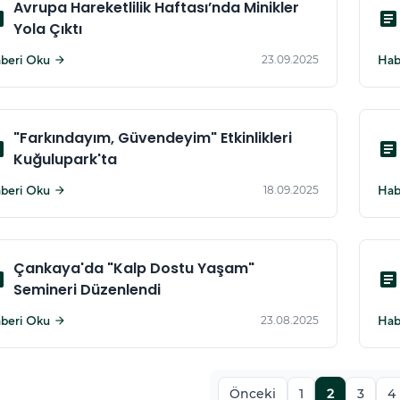
Avrupa Hareketlilik Haftası’nda Minikler
cle
article
Yola Çıktı
beri Oku
23.09.2025
Hab
arrow_forward
"Farkındayım, Güvendeyim" Etkinlikleri
cle
article
Kuğulupark'ta
beri Oku
18.09.2025
Hab
arrow_forward
Çankaya'da "Kalp Dostu Yaşam"
cle
article
Semineri Düzenlendi
beri Oku
23.08.2025
Hab
arrow_forward
Önceki
1
2
3
4