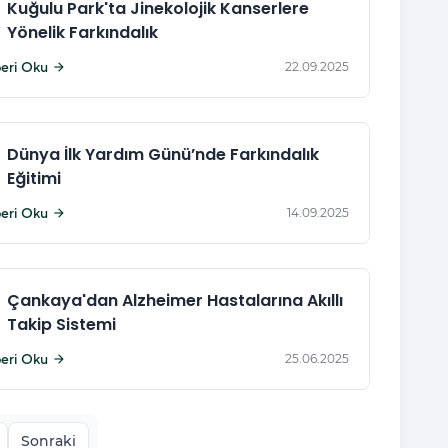
Kuğulu Park'ta Jinekolojik Kanserlere
Yönelik Farkındalık
eri Oku
22.09.2025
arrow_forward
Dünya İlk Yardım Günü’nde Farkındalık
Eğitimi
eri Oku
14.09.2025
arrow_forward
Çankaya'dan Alzheimer Hastalarına Akıllı
Takip Sistemi
eri Oku
25.06.2025
arrow_forward
Sonraki