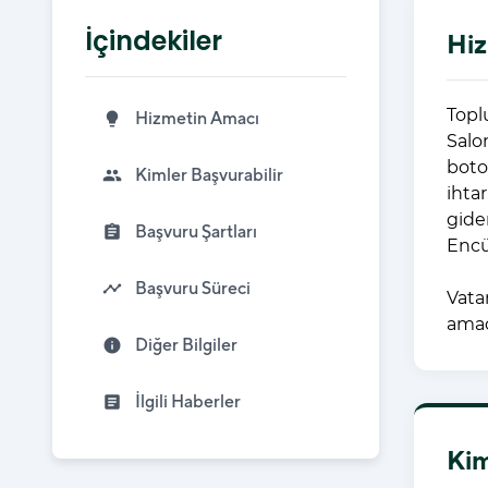
İçindekiler
Hiz
Topl
Hizmetin Amacı
lightbulb
Salon
botok
Kimler Başvurabilir
people
ihta
gide
Başvuru Şartları
assignment
Encü
Başvuru Süreci
timeline
Vata
amaç
Diğer Bilgiler
info
İlgili Haberler
article
Kim