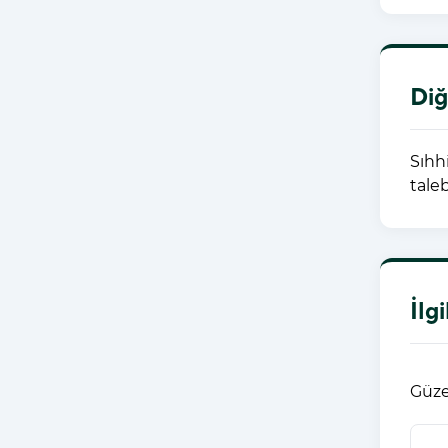
Diğ
Sıhh
tale
İlg
Güze