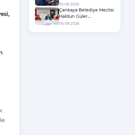
Şehit Ailelerine Destek
05.08.2026
Ziyareti
Çankaya Belediye Meclisi
esi,
Haldun Güler
Başkanlığında Toplandı
04.08.2026
n
k
le