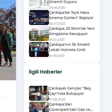
Önemli Duyuru
29.06.2026
Çankaya'da "Açık Hava
Sinema Günleri" Başlıyor
08.07.2025
Çankaya, 20 Ekim’de Yeni
Simgesine Kavuşuyor
09.10.2025
Çankaya’nın İlk Emekli
Lokali Hizmete Girdi
14.09.2025
İlgili Haberler
Çankayalı Gençler “Beş
Çayı”nda Buluşuyor
07.08.2026
Çankaya’dan
Güvenpark’taki Gazi ve