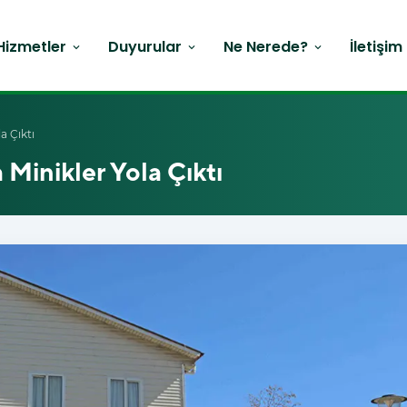
Hizmetler
Duyurular
Ne Nerede?
İletişim
expand_more
expand_more
expand_more
a Çıktı
 Minikler Yola Çıktı