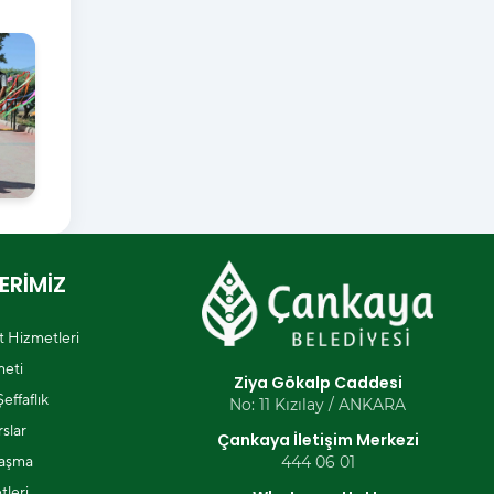
ERİMİZ
et Hizmetleri
eti
Ziya Gökalp Caddesi
effaflık
No: 11 Kızılay / ANKARA
slar
Çankaya İletişim Merkezi
laşma
444 06 01
tleri