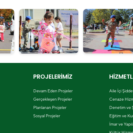
PROJELERİMİZ
HİZMETL
Devam Eden Projeler
Aile İçi Şidd
Gerçekleşen Projeler
Cenaze Hizm
Planlanan Projeler
Denetim ve Ş
Sosyal Projeler
Eğitim ve Kur
İmar ve Yapı
Kültür Hizme