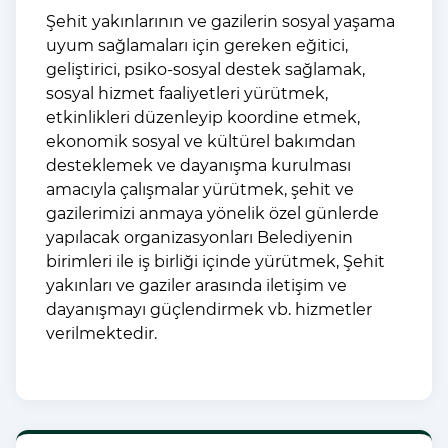
Şehit yakınlarının ve gazilerin sosyal yaşama
uyum sağlamaları i
çin gereken e
ğitici,
geliştirici, psiko-sosyal destek sağlamak,
sosyal hizmet faaliyetleri y
ürütmek,
etkinlikleri düzenleyip koordine etmek,
ekonomik sosyal ve kültürel bak
ımdan
desteklemek ve dayanışma kurulması
amacıyla
çal
ışmalar y
ürütmek,
şehit ve
gazilerimizi anmaya y
önelik özel günlerde
yap
ılacak organizasyonları Belediyenin
birimleri ile iş birliği i
çinde yürütmek,
Şehit
yakınları ve gaziler arasında iletişim ve
dayanışmayı g
üçlendirmek vb. hizmetler
verilmektedir.