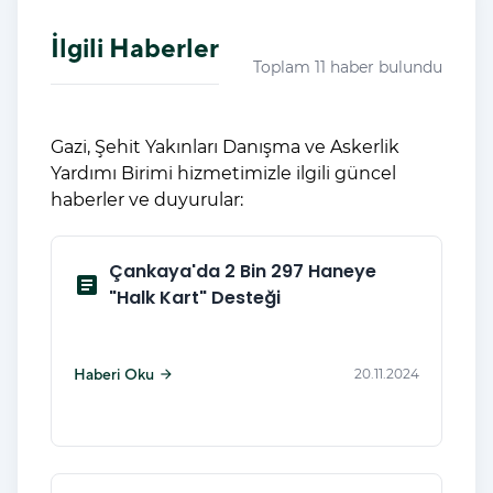
İlgili Haberler
Toplam 11 haber bulundu
Gazi, Şehit Yakınları Danışma ve Askerlik
Yardımı Birimi hizmetimizle ilgili güncel
haberler ve duyurular:
Çankaya'da 2 Bin 297 Haneye
article
"Halk Kart" Desteği
Haberi Oku
20.11.2024
arrow_forward