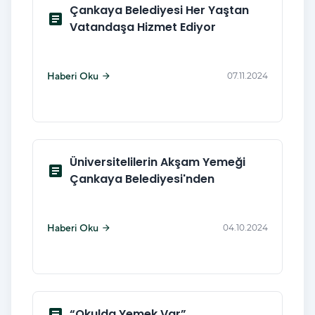
Çankaya Belediyesi Her Yaştan
article
Vatandaşa Hizmet Ediyor
Haberi Oku
07.11.2024
arrow_forward
Üniversitelilerin Akşam Yemeği
article
Çankaya Belediyesi'nden
Haberi Oku
04.10.2024
arrow_forward
article
“Okulda Yemek Var”