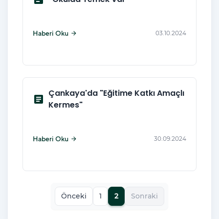
Haberi Oku
03.10.2024
arrow_forward
Çankaya'da "Eğitime Katkı Amaçlı
article
Kermes"
Haberi Oku
30.09.2024
arrow_forward
Önceki
1
2
Sonraki