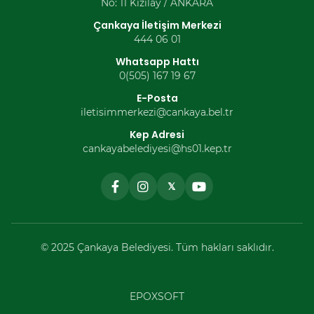
No: 11 Kızılay / ANKARA
Çankaya İletişim Merkezi
444 06 01
Whatsapp Hattı
0(505) 167 19 67
E-Posta
iletisimmerkezi@cankaya.bel.tr
Kep Adresi
cankayabelediyesi@hs01.kep.tr
𝕏
© 2025 Çankaya Belediyesi. Tüm hakları saklıdır.
EPOXSOFT