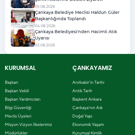
05.08.2026
Çankaya Belediye Meclisi Haldun Güler
Başkanlığında Toplandı
04.08.2026
Çankaya Belediyesi'nden Hacimli Atık
Uyarısı
03.08.2026
KURUMSAL
ÇANKAYAMIZ
Başkan
Anıtkabir'in Tarihi
Başkan Vekili
Antik Tarih
Başkan Yardımcıları
Başkent Ankara
Bilgi Güvenliği
Çankaya'nın Adı
Meclis Üyeleri
Doğal Yapı
Misyon Vizyon İlkelerimiz
Ekonomik Yaşam
Müdürlükler
Kurumsal Kimlik