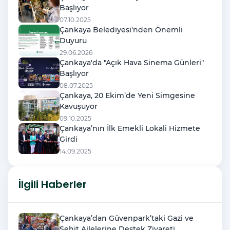
Başlıyor
07.10.2025
Çankaya Belediyesi'nden Önemli
Duyuru
29.06.2026
Çankaya'da "Açık Hava Sinema Günleri"
Başlıyor
08.07.2025
Çankaya, 20 Ekim’de Yeni Simgesine
Kavuşuyor
09.10.2025
Çankaya’nın İlk Emekli Lokali Hizmete
Girdi
14.09.2025
İlgili Haberler
Çankaya’dan Güvenpark’taki Gazi ve
Şehit Ailelerine Destek Ziyareti