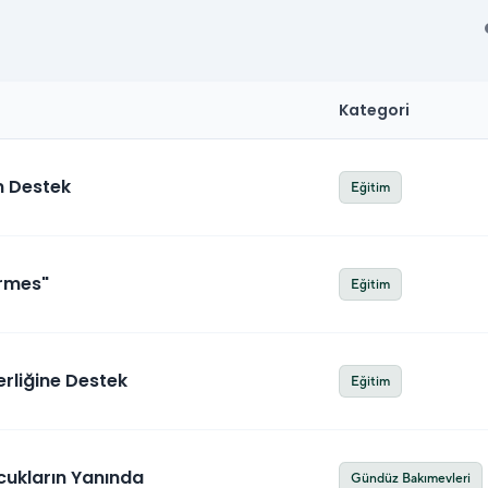
i
Kategori
m Destek
Eğitim
ermes"
Eğitim
rliğine Destek
Eğitim
ukların Yanında
Gündüz Bakımevleri