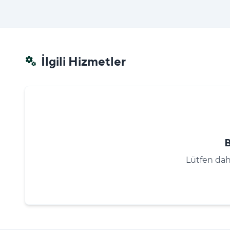
İlgili Hizmetler
miscellaneous_services
Lütfen dah