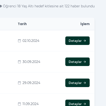
Öğrenci 18 Yaş Altı hedef kitlesine ait 122 haber bulundu
nfo
Tarih
İşlem
02.10.2024
Detaylar
calendar_today
arrow_forward
30.09.2024
Detaylar
calendar_today
arrow_forward
29.09.2024
Detaylar
calendar_today
arrow_forward
11.09.2024
Detaylar
calendar_today
arrow_forward