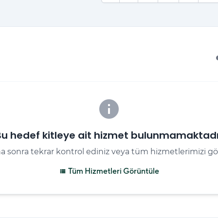
i
info
Bu hedef kitleye ait hizmet bulunmamaktadı
a sonra tekrar kontrol ediniz veya tüm hizmetlerimizi gö
Tüm Hizmetleri Görüntüle
view_list