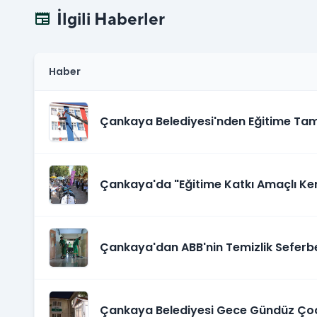
İlgili Haberler
newspaper
Haber
Çankaya Belediyesi'nden Eğitime Ta
Çankaya'da "Eğitime Katkı Amaçlı K
Çankaya'dan ABB'nin Temizlik Seferbe
Çankaya Belediyesi Gece Gündüz Çoc