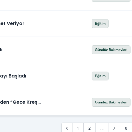
et Veriyor
Eğitim
ı
Gündüz Bakımevleri
ayı Başladı
Eğitim
nden “Gece Kreşi”
Gündüz Bakımevleri
1
2
...
7
8