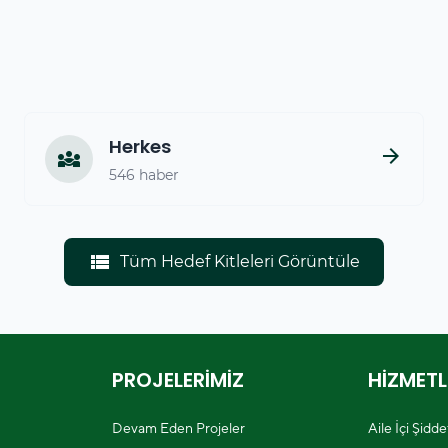
Herkes
arrow_forward
diversity_3
546 haber
view_list
Tüm Hedef Kitleleri Görüntüle
PROJELERİMİZ
HİZMETL
Devam Eden Projeler
Aile İçi Şidd