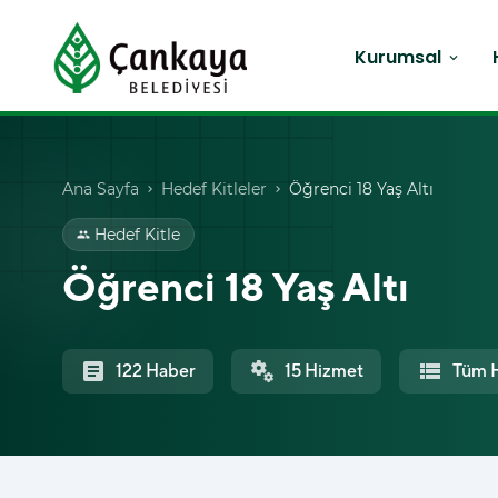
Kurumsal
expand_more
Ana Sayfa
Hedef Kitleler
Öğrenci 18 Yaş Altı
chevron_right
chevron_right
Hedef Kitle
group
Öğrenci 18 Yaş Altı
article
miscellaneous_services
view_list
122 Haber
15 Hizmet
Tüm H