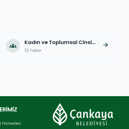
Kadın ve Toplumsal Cinsiyet
arrow_forward
groups
55 haber
ERİMİZ
et Hizmetleri