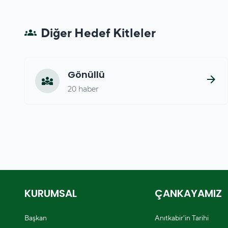
Diğer Hedef Kitleler
groups
Gönüllü
arrow_forward
diversity_3
20 haber
KURUMSAL
ÇANKAYAMIZ
Başkan
Anıtkabir'in Tarihi