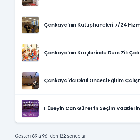
Çankaya'nın Kütüphaneleri 7/24 Hizm
Çankaya'nın Kreşlerinde Ders Zili Çald
Çankaya'da Okul Öncesi Eğitim Çalışt
Hüseyin Can Güner’in Seçim Vaatleri
Projesi Başlıyor
Gösteri
a
-den
sonuçlar
89
96
122