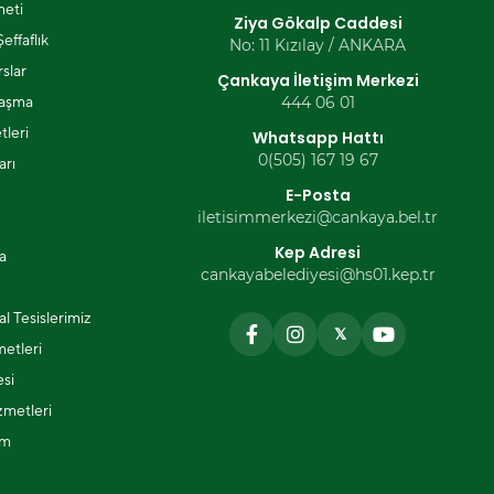
eti
Ziya Gökalp Caddesi
effaflık
No: 11 Kızılay / ANKARA
slar
Çankaya İletişim Merkezi
laşma
444 06 01
tleri
Whatsapp Hattı
0(505) 167 19 67
arı
E-Posta
iletisimmerkezi@cankaya.bel.tr
Kep Adresi
a
cankayabelediyesi@hs01.kep.tr
l Tesislerimiz
𝕏
metleri
si
zmetleri
ım