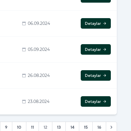
06.09.2024
Detaylar
calendar_today
arrow_forward
05.09.2024
Detaylar
calendar_today
arrow_forward
26.08.2024
Detaylar
calendar_today
arrow_forward
23.08.2024
Detaylar
calendar_today
arrow_forward
9
10
11
12
13
14
15
16