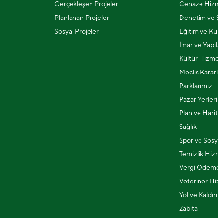
Gerçekleşen Projeler
Cenaze Hizm
Planlanan Projeler
Denetim ve Ş
Sosyal Projeler
Eğitim ve Kur
İmar ve Yapı
Kültür Hizme
Meclis Kararl
Parklarımız
Pazar Yerleri
Plan ve Harit
Sağlık
Spor ve Sosya
Temizlik Hiz
Vergi Ödeme
Veteriner Hi
Yol ve Kaldır
Zabıta