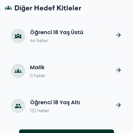
Diğer Hedef Kitleler
groups
Öğrenci 18 Yaş Üstü
arrow_forward
diversity_3
44 haber
Malik
arrow_forward
groups
0 haber
Öğrenci 18 Yaş Altı
arrow_forward
people
122 haber