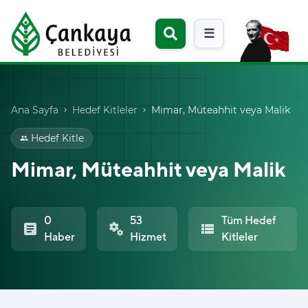
☰
Ana Sayfa
Hedef Kitleler
Mimar, Müteahhit veya Malik
chevron_right
chevron_right
Hedef Kitle
group
Mimar, Müteahhit veya Malik
0
53
Tüm Hedef
article
miscellaneous_services
view_list
Haber
Hizmet
Kitleler