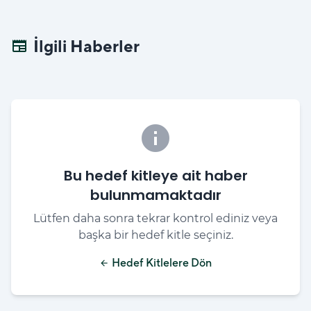
İlgili Haberler
newspaper
info
Bu hedef kitleye ait haber
bulunmamaktadır
Lütfen daha sonra tekrar kontrol ediniz veya
başka bir hedef kitle seçiniz.
Hedef Kitlelere Dön
arrow_back