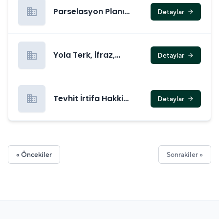
Komutanlıklara
business
Parselasyon Planı
Detaylar
arrow_forward
Gönderilmek Üzere
Teklifleri
(Encümene Teklif)
business
Yola Terk, İfraz,
Detaylar
arrow_forward
İfrazen Tevhit
İşlemleri
(Encümene Teklif)
business
Tevhit İrtifa Hakki
Detaylar
arrow_forward
Tesisi İşlemleri
(Encümene Teklif)
« Öncekiler
Sonrakiler »