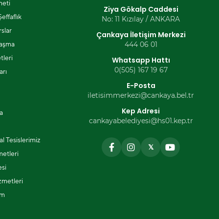
eti
Ziya Gökalp Caddesi
effaflık
No: 11 Kızılay / ANKARA
slar
Çankaya İletişim Merkezi
laşma
444 06 01
tleri
Whatsapp Hattı
0(505) 167 19 67
arı
E-Posta
iletisimmerkezi@cankaya.bel.tr
Kep Adresi
a
cankayabelediyesi@hs01.kep.tr
l Tesislerimiz
𝕏
metleri
si
zmetleri
ım