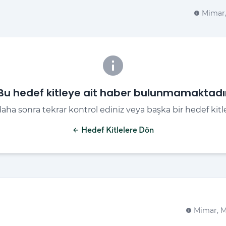
Mimar,
info
info
Bu hedef kitleye ait haber bulunmamaktadı
aha sonra tekrar kontrol ediniz veya başka bir hedef kitle
Hedef Kitlelere Dön
arrow_back
Mimar, M
info