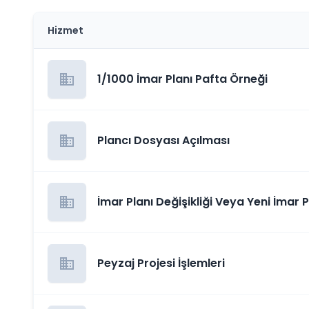
Hizmet
business
1/1000 İmar Planı Pafta Örneği
business
Plancı Dosyası Açılması
business
İmar Planı Değişikliği Veya Yeni İmar Pl
(Meclise Teklif)
business
Peyzaj Projesi İşlemleri