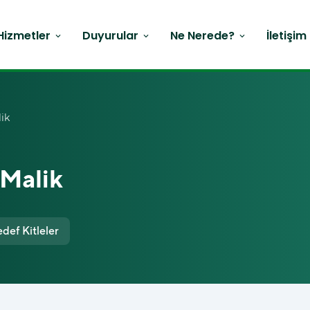
Hizmetler
Duyurular
Ne Nerede?
İletişim
expand_more
expand_more
expand_more
ik
 Malik
def Kitleler