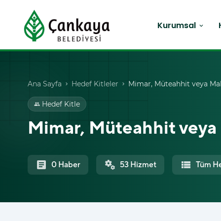
Kurumsal
expand_more
Ana Sayfa
Hedef Kitleler
Mimar, Müteahhit veya Mal
chevron_right
chevron_right
Hedef Kitle
group
Mimar, Müteahhit veya
article
miscellaneous_services
view_list
0 Haber
53 Hizmet
Tüm He