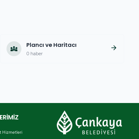
Plancı ve Haritacı
arrow_forward
diversity_3
0 haber
ERİMİZ
et Hizmetleri