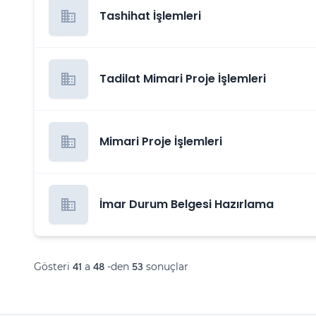
business
Tashihat İşlemleri
business
Tadilat Mimari Proje İşlemleri
business
Mimari Proje İşlemleri
business
İmar Durum Belgesi Hazırlama
Gösteri
a
-den
sonuçlar
41
48
53