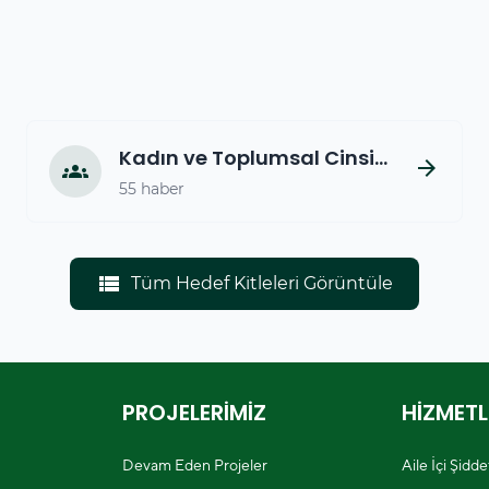
Kadın ve Toplumsal Cinsiyet
arrow_forward
groups
55 haber
view_list
Tüm Hedef Kitleleri Görüntüle
PROJELERİMİZ
HİZMETL
Devam Eden Projeler
Aile İçi Şidd