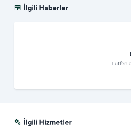
İlgili Haberler
newspaper
Lütfen d
İlgili Hizmetler
miscellaneous_services