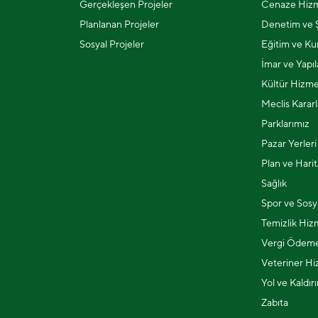
Gerçekleşen Projeler
Cenaze Hizm
Planlanan Projeler
Denetim ve Ş
Sosyal Projeler
Eğitim ve Kur
İmar ve Yapı
Kültür Hizme
Meclis Kararl
Parklarımız
Pazar Yerleri
Plan ve Harit
Sağlık
Spor ve Sosya
Temizlik Hiz
Vergi Ödeme
Veteriner Hi
Yol ve Kaldır
Zabıta