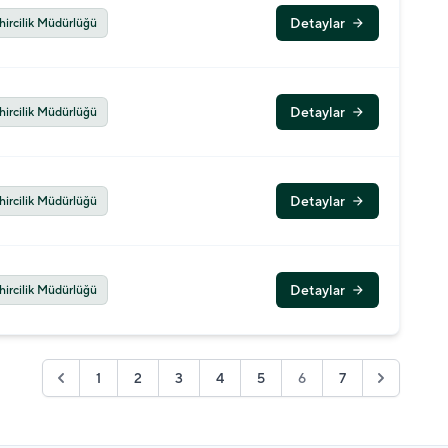
Detaylar
hircilik Müdürlüğü
arrow_forward
Detaylar
hircilik Müdürlüğü
arrow_forward
Detaylar
hircilik Müdürlüğü
arrow_forward
Detaylar
hircilik Müdürlüğü
arrow_forward
1
2
3
4
5
6
7