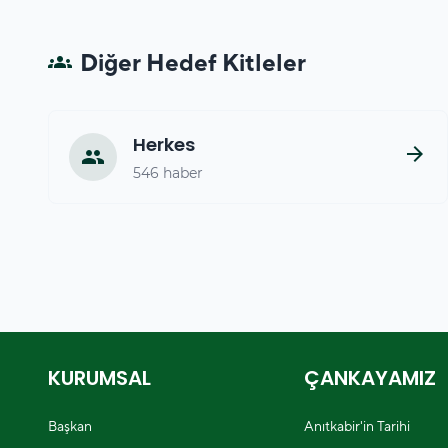
Diğer Hedef Kitleler
groups
Herkes
arrow_forward
people
546 haber
KURUMSAL
ÇANKAYAMIZ
Başkan
Anıtkabir'in Tarihi