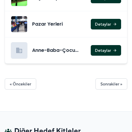
Pazar Yerleri
Detaylar
arrow_forward
business
Anne-Baba-Çocuk
Detaylar
arrow_forward
Sağlığı ve Eğitim
Hizmetleri
« Öncekiler
Sonrakiler »
Diğer Hedef Kitleler
groups