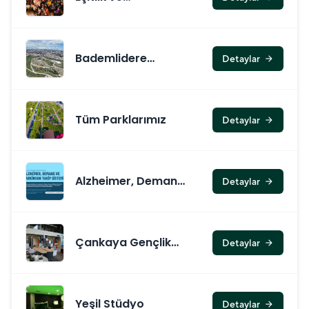
Farkındalık
Bademlidere
Detaylar
arrow_forward
Cumhuriyet Parkı
Tüm Parklarımız
Detaylar
arrow_forward
Alzheimer, Demans
Detaylar
arrow_forward
Ve Parkinson Takip
Sistemi
Çankaya Gençlik
Detaylar
arrow_forward
Merkezi
Yeşil Stüdyo
Detaylar
arrow_forward