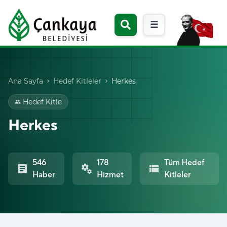
☰
Ana Sayfa
Hedef Kitleler
Herkes
chevron_right
chevron_right
Hedef Kitle
group
Herkes
546
178
Tüm Hedef
article
miscellaneous_services
view_list
Haber
Hizmet
Kitleler