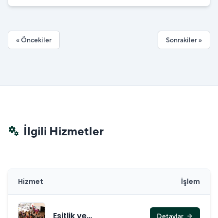
Eğitimlere Başladı
« Öncekiler
Sonrakiler »
İlgili Hizmetler
miscellaneous_services
Hizmet
İşlem
Eşitlik ve
Detaylar
arrow_forward