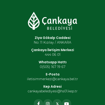
Ziya Gökalp Caddesi
No: 11 Kızılay / ANKARA
Çankaya İletişim Merkezi
444 06 01
Whatsapp Hattı
0(505) 167 19 67
E-Posta
iletisimmerkezi@cankaya.bel.tr
Kep Adresi
cankayabelediyesi@hs01.kep.tr
𝕏