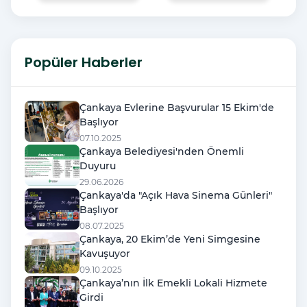
Popüler Haberler
Çankaya Evlerine Başvurular 15 Ekim'de
Başlıyor
07.10.2025
Çankaya Belediyesi'nden Önemli
Duyuru
29.06.2026
Çankaya'da "Açık Hava Sinema Günleri"
Başlıyor
08.07.2025
Çankaya, 20 Ekim’de Yeni Simgesine
Kavuşuyor
09.10.2025
Çankaya’nın İlk Emekli Lokali Hizmete
Girdi