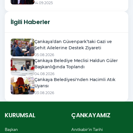
14.09.2025
İlgili Haberler
Çankaya’dan Güvenpark’taki Gazi ve
Şehit Ailelerine Destek Ziyareti
05.08.2026
Çankaya Belediye Meclisi Haldun Güler
Başkanlığında Toplandı
04.08.2026
Çankaya Belediyesi'nden Hacimli Atık
Uyarısı
03.08.2026
KURUMSAL
ÇANKAYAMIZ
Başkan
Anıtkabir'in Tarihi