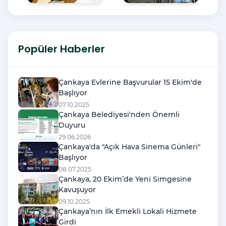
Popüler Haberler
Çankaya Evlerine Başvurular 15 Ekim'de
Başlıyor
07.10.2025
Çankaya Belediyesi'nden Önemli
Duyuru
29.06.2026
Çankaya'da "Açık Hava Sinema Günleri"
Başlıyor
08.07.2025
Çankaya, 20 Ekim’de Yeni Simgesine
Kavuşuyor
09.10.2025
Çankaya’nın İlk Emekli Lokali Hizmete
Girdi