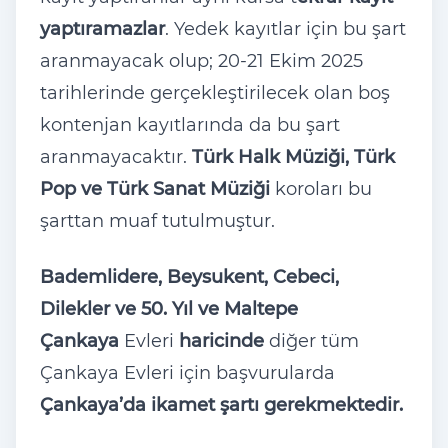
yaptıramazlar
. Yedek kayıtlar i
çin bu
şart
aranmayacak olup; 20-21 Ekim 2025
tarihlerinde ger
çekle
ştirilecek olan boş
kontenjan kayıtlarında da bu şart
aranmayacaktır.
T
ürk Halk Müzi
ği, T
ürk
Pop ve Türk Sanat Müzi
ği
koroları bu
şarttan muaf tutulmuştur.
Bademlidere, Beysukent, Cebeci,
Dilekler ve 50. Yıl ve Maltepe
Çankaya
Evleri
haricinde
diğer tüm
Çankaya Evleri için başvurularda
Çankaya’da ikamet şartı gerekmektedir.