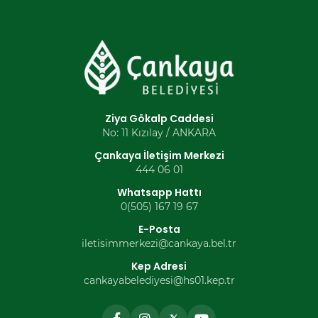
Ziya Gökalp Caddesi
No: 11 Kızılay / ANKARA
Çankaya İletişim Merkezi
444 06 01
Whatsapp Hattı
0(505) 167 19 67
E-Posta
iletisimmerkezi@cankaya.bel.tr
Kep Adresi
cankayabelediyesi@hs01.kep.tr