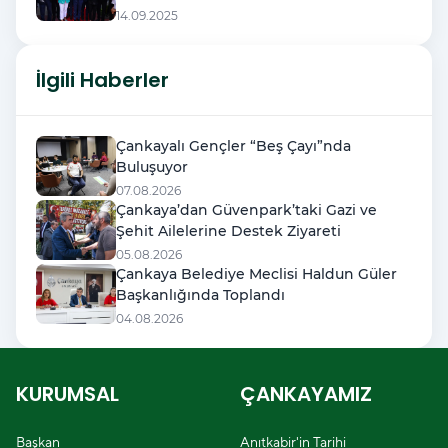
14.09.2025
İlgili Haberler
Çankayalı Gençler “Beş Çayı”nda
Buluşuyor
07.08.2026
Çankaya’dan Güvenpark’taki Gazi ve
Şehit Ailelerine Destek Ziyareti
05.08.2026
Çankaya Belediye Meclisi Haldun Güler
Başkanlığında Toplandı
04.08.2026
KURUMSAL
ÇANKAYAMIZ
Başkan
Anıtkabir'in Tarihi