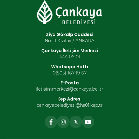
Ziya Gökalp Caddesi
No: 11 Kızılay / ANKARA
Çankaya İletişim Merkezi
444 06 01
Whatsapp Hattı
0(505) 167 19 67
E-Posta
iletisimmerkezi@cankaya.bel.tr
Kep Adresi
cankayabelediyesi@hs01.kep.tr
𝕏