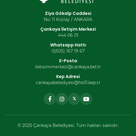
Ziya Gökalp Caddesi
No: 11 Kızılay / ANKARA
Çankaya İletişim Merkezi
444 06 01
Whatsapp Hattı
0(505) 167 19 67
E-Posta
iletisimmerkezi@cankaya.bel.tr
Kep Adresi
cankayabelediyesi@hs01.kep.tr
𝕏
© 2025 Çankaya Belediyesi. Tüm hakları saklıdır.