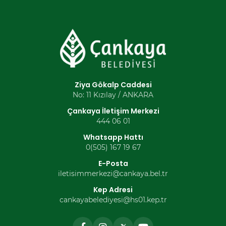
Ziya Gökalp Caddesi
No: 11 Kızılay / ANKARA
Çankaya İletişim Merkezi
444 06 01
Whatsapp Hattı
0(505) 167 19 67
E-Posta
iletisimmerkezi@cankaya.bel.tr
Kep Adresi
cankayabelediyesi@hs01.kep.tr