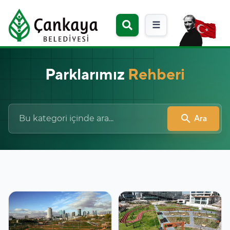
☰
Parklarımız
Rehberi
search
Ara