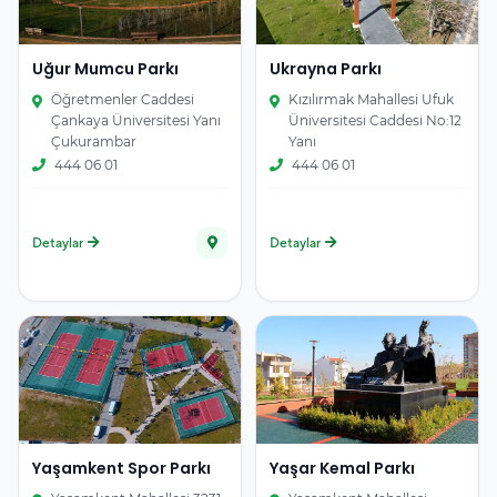
Uğur Mumcu Parkı
Ukrayna Parkı
Öğretmenler Caddesi
Kızılırmak Mahallesi Ufuk
Çankaya Üniversitesi Yanı
Üniversitesi Caddesi No:12
Çukurambar
Yanı
444 06 01
444 06 01
Detaylar
Detaylar
Yaşamkent Spor Parkı
Yaşar Kemal Parkı