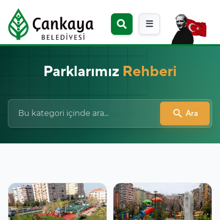
☰
Parklarımız
Rehberi
search
Ara