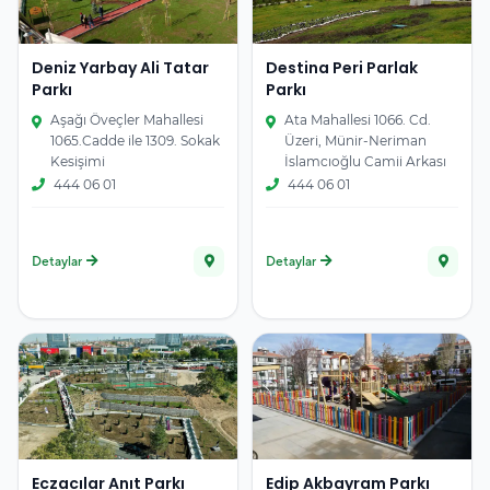
Deniz Yarbay Ali Tatar
Destina Peri Parlak
Parkı
Parkı
Aşağı Öveçler Mahallesi
Ata Mahallesi 1066. Cd.
1065.Cadde ile 1309. Sokak
Üzeri, Münir-Neriman
Kesişimi
İslamcıoğlu Camii Arkası
444 06 01
444 06 01
Detaylar
Detaylar
Eczacılar Anıt Parkı
Edip Akbayram Parkı