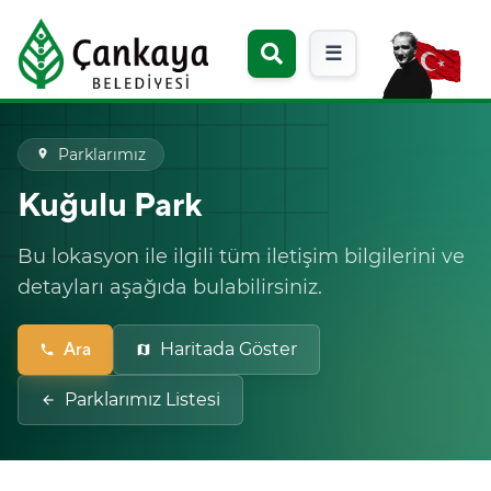
☰
Parklarımız
place
Kuğulu Park
Bu lokasyon ile ilgili tüm iletişim bilgilerini ve
detayları aşağıda bulabilirsiniz.
Ara
Haritada Göster
phone
map
Parklarımız Listesi
arrow_back