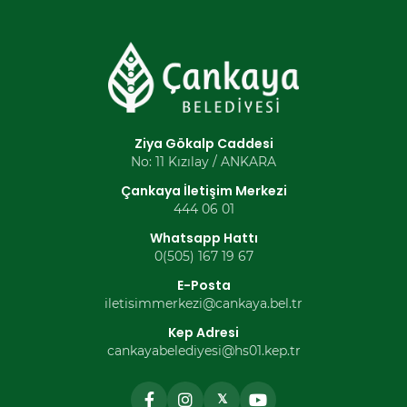
Ziya Gökalp Caddesi
No: 11 Kızılay / ANKARA
Çankaya İletişim Merkezi
444 06 01
Whatsapp Hattı
0(505) 167 19 67
E-Posta
iletisimmerkezi@cankaya.bel.tr
Kep Adresi
cankayabelediyesi@hs01.kep.tr
𝕏