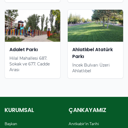
Adalet Parkı
Ahlatlıbel Atatürk
Parkı
Hilal Mahallesi 687.
Sokak ve 677. Cadde
İncek Bulvarı Üzeri
Arası
Ahlatlıbel
KURUMSAL
ÇANKAYAMIZ
Başkan
Anıtkabir'in Tarihi