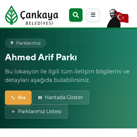
☰
Parklarımız
place
Ahmed Arif Parkı
Bu lokasyon ile ilgili tüm iletişim bilgilerini ve
detayları aşağıda bulabilirsiniz.
Ara
Haritada Göster
phone
map
Parklarımız Listesi
arrow_back