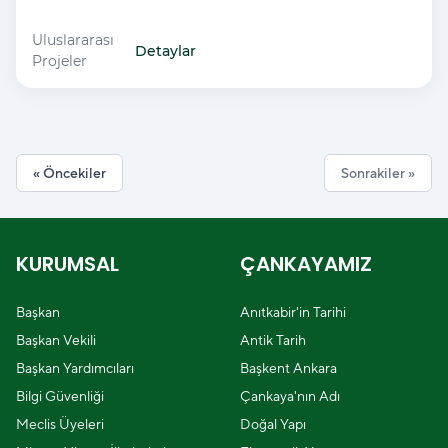
Uluslararası
Başkanlar Sözleşmesi (Covenant of
Detaylar
Projeler
Mayors)
« Öncekiler
Sonrakiler »
KURUMSAL
ÇANKAYAMIZ
Başkan
Anıtkabir'in Tarihi
Başkan Vekili
Antik Tarih
Başkan Yardımcıları
Başkent Ankara
Bilgi Güvenliği
Çankaya'nın Adı
Meclis Üyeleri
Doğal Yapı