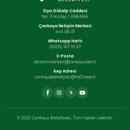
Ziya Gökalp Caddesi
No: 11 Kızılay / ANKARA
Çankaya İletişim Merkezi
444 06 01
Whatsapp Hattı
0(505) 167 19 67
E-Posta
iletisimmerkezi@cankaya.bel.tr
Kep Adresi
cankayabelediyesi@hs01.kep.tr
𝕏
© 2025 Çankaya Belediyesi. Tüm hakları saklıdır.