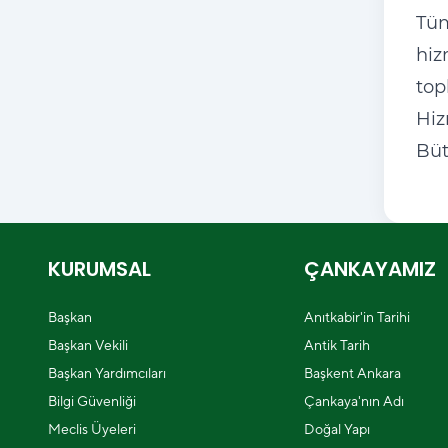
Tüm
hiz
top
Hiz
Büt
KURUMSAL
ÇANKAYAMIZ
Başkan
Anıtkabir'in Tarihi
Başkan Vekili
Antik Tarih
Başkan Yardımcıları
Başkent Ankara
Bilgi Güvenliği
Çankaya'nın Adı
Meclis Üyeleri
Doğal Yapı