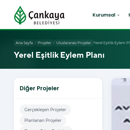
Kurumsal
expand_more
Ana Sayfa
/
Projeler
/
Uluslararası Projeler
/
Yerel Eşitlik Eylem P
Yerel Eşitlik Eylem Planı
Diğer Projeler
Gerçekleşen Projeler
Planlanan Projeler