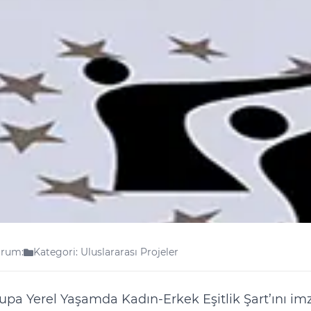
rum:
Kategori: Uluslararası Projeler
upa Yerel Yaşamda Kadın-Erkek Eşitlik Şart’ını im