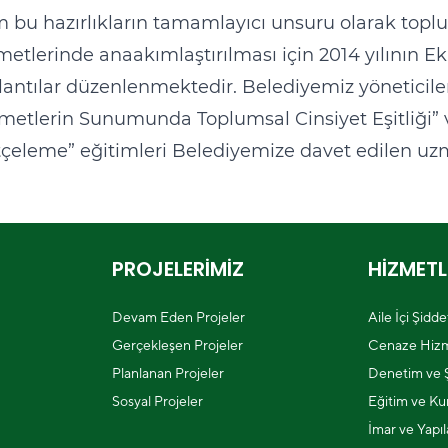
 bu hazırlıkların tamamlayıcı unsuru olarak toplum
metlerinde anaakımlaştırılması için 2014 yılının E
lantılar düzenlenmektedir. Belediyemiz yöneticiler
metlerin Sunumunda Toplumsal Cinsiyet Eşitliği” 
çeleme” eğitimleri Belediyemize davet edilen uzma
PROJELERİMİZ
HİZMETL
Devam Eden Projeler
Aile İçi Şidd
Gerçekleşen Projeler
Cenaze Hizm
Planlanan Projeler
Denetim ve Ş
Sosyal Projeler
Eğitim ve Kur
İmar ve Yapı