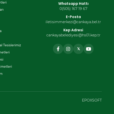
tleri
Whatsapp Hattı
0(505) 167 19 67
arı
E-Posta
iletisimmerkezi@cankaya.bel.tr
Kep Adresi
a
cankayabelediyesi@hs01.kep.tr
l Tesislerimiz
𝕏
metleri
si
zmetleri
ım
EPOXSOFT