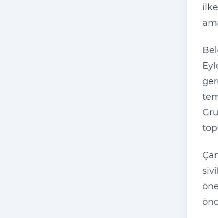
ilk
ama
Bel
Eyl
ger
tem
Gru
top
Çan
siv
öne
önc