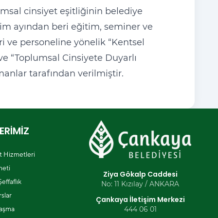
sal cinsiyet eşitliğinin belediye
kim ayından beri eğitim, seminer ve
i ve personeline yönelik “Kentsel
ve “Toplumsal Cinsiyete Duyarlı
nlar tarafından verilmiştir.
ERİMİZ
et Hizmetleri
eti
Ziya Gökalp Caddesi
effaflık
No: 11 Kızılay / ANKARA
slar
Çankaya İletişim Merkezi
laşma
444 06 01