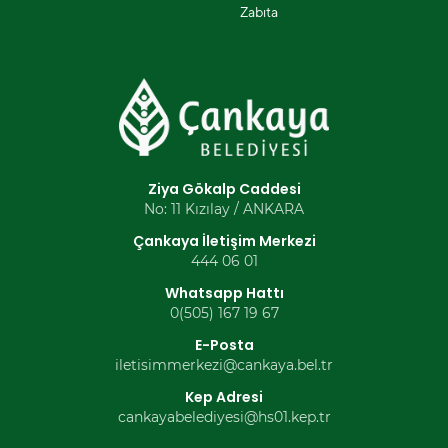
Zabıta
Ziya Gökalp Caddesi
No: 11 Kızılay / ANKARA
Çankaya İletişim Merkezi
444 06 01
Whatsapp Hattı
0(505) 167 19 67
E-Posta
iletisimmerkezi@cankaya.bel.tr
Kep Adresi
cankayabelediyesi@hs01.kep.tr