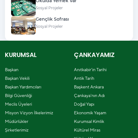
Okulda Yemek Var
Sosyal Projeler
Gençlik Sofrası
Sosyal Projeler
KURUMSAL
ÇANKAYAMIZ
Başkan
Anıtkabir'in Tarihi
Başkan Vekili
Antik Tarih
Başkan Yardımcıları
Başkent Ankara
Bilgi Güvenliği
Çankaya'nın Adı
Meclis Üyeleri
Doğal Yapı
Misyon Vizyon İlkelerimiz
Ekonomik Yaşam
Müdürlükler
Kurumsal Kimlik
Şirketlerimiz
Kültürel Miras