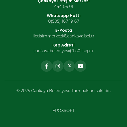
Çankaya İletişim Merkezi
444 06 01
Whatsapp Hattı
0(505) 167 19 67
E-Posta
iletisimmerkezi@cankaya.bel.tr
Kep Adresi
cankayabelediyesi@hs01.kep.tr
𝕏
© 2025 Çankaya Belediyesi. Tüm hakları saklıdır.
EPOXSOFT