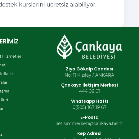
estek kurslarını ücretsiz alabiliyor.
ERİMİZ
et Hizmetleri
eti
Ziya Gökalp Caddesi
effaflık
No: 11 Kızılay / ANKARA
slar
Çankaya İletişim Merkezi
laşma
444 06 01
tleri
Whatsapp Hattı
0(505) 167 19 67
arı
E-Posta
iletisimmerkezi@cankaya.bel.tr
Kep Adresi
a