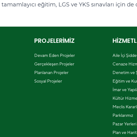
n tamamlayıcı eğitim, LGS ve YKS sınavları için de d
PROJELERİMİZ
HİZMETL
Devam Eden Projeler
Aile İçi Şidd
Gerçekleşen Projeler
Cenaze Hizm
Planlanan Projeler
Denetim ve Ş
Sosyal Projeler
Eğitim ve Kur
İmar ve Yapı
Kültür Hizme
Meclis Kararl
Parklarımız
Pazar Yerleri
Plan ve Harit