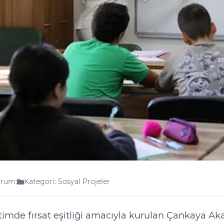
rum:
Kategori: Sosyal Projeler
timde fırsat eşitliği amacıyla kurulan Çankaya Aka