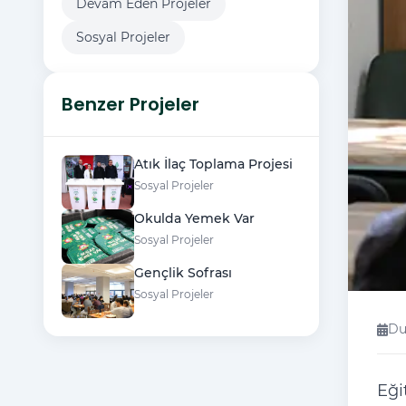
Devam Eden Projeler
Sosyal Projeler
Benzer Projeler
Atık İlaç Toplama Projesi
Sosyal Projeler
Okulda Yemek Var
Sosyal Projeler
Gençlik Sofrası
Sosyal Projeler
Du
Eği