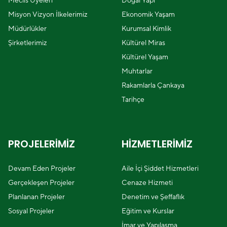
Meclis Üyeleri
Doğal Yapı
Misyon Vizyon İlkelerimiz
Ekonomik Yaşam
Müdürlükler
Kurumsal Kimlik
Şirketlerimiz
Kültürel Miras
Kültürel Yaşam
Muhtarlar
Rakamlarla Çankaya
Tarihçe
PROJELERİMİZ
HİZMETLERİMİZ
Devam Eden Projeler
Aile İçi Şiddet Hizmetleri
Gerçekleşen Projeler
Cenaze Hizmeti
Planlanan Projeler
Denetim ve Şeffaflık
Sosyal Projeler
Eğitim ve Kurslar
İmar ve Yapılaşma