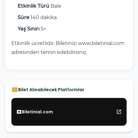
Etkinlik Türü
Bale
Süre
140 dakika
Yaş Sınırı
5+
Etkinlik ücretlidir. Biletinizi
www.biletinial.com
adresinden temin edebilirsiniz.
confirmation_number
Bilet Alınabilecek Platformlar
Biletinial.com
local_activity
open_in_new