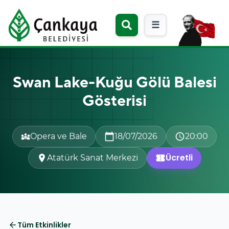
☰
Swan Lake-Kuğu Gölü Balesi
Gösterisi
Opera ve Bale
calendar_today
18/07/2026
schedule
20:00
diversity_3
Ücretli
location_on
Atatürk Sanat Merkezi
confirmation_number
Tüm Etkinlikler
arrow_back