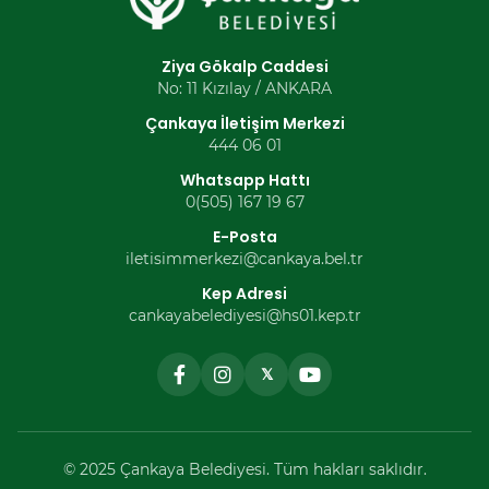
Ziya Gökalp Caddesi
No: 11 Kızılay / ANKARA
Çankaya İletişim Merkezi
444 06 01
Whatsapp Hattı
0(505) 167 19 67
E-Posta
iletisimmerkezi@cankaya.bel.tr
Kep Adresi
cankayabelediyesi@hs01.kep.tr
𝕏
© 2025 Çankaya Belediyesi. Tüm hakları saklıdır.