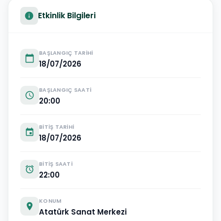
Etkinlik Bilgileri
info
BAŞLANGIÇ TARIHI
calendar_today
18/07/2026
BAŞLANGIÇ SAATI
schedule
20:00
BITIŞ TARIHI
event
18/07/2026
BITIŞ SAATI
alarm
22:00
KONUM
location_on
Atatürk Sanat Merkezi