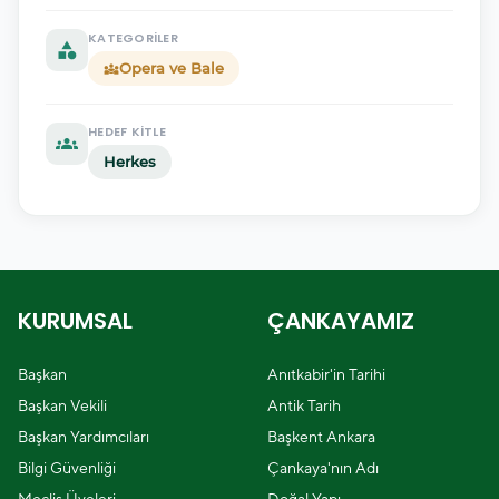
KATEGORILER
category
Opera ve Bale
diversity_3
HEDEF KITLE
groups
Herkes
KURUMSAL
ÇANKAYAMIZ
Başkan
Anıtkabir'in Tarihi
Başkan Vekili
Antik Tarih
Başkan Yardımcıları
Başkent Ankara
Bilgi Güvenliği
Çankaya'nın Adı