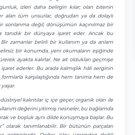
nluk, izleri daha belirgin kılar; olan bitenin
er alan tüm unsurlar, doğrudan ya da dolaylı
bir sonlanma değil; dönüşümün kaçınılmaz bir
şta tanıdık bir dünyaya işaret eder. Ancak bu
r. Bir zamanlar belirli bir kullanım ya da anlam
elirsiz bir konumda, yeni okumaların eşiğinde
dürerek ayakta kalırlar. Ne ait oldukları geçmişe
işaret ederler. Bu arada kalmışlık hâli serginin
 bu formlarla karşılaştığında hem tanıma hem de
yaşar.
düstriyel kalıntılar iç içe geçer; organik olan ile
. Kullanım değerini yitirmiş nesneler, bu bağlamda
,toprak ve boşluk aynı dilde konuşmaya başlar. Bu
r” olarak tanımlanabilir. Bir bütünün parçaları
e gelmişlerdir. Değer, işlev üzerinden değil;