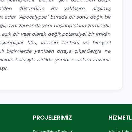
yeniden düşünülür. Bu yaklaşım, alışılmış
eder. “Apocalypse” burada bir sonu değil, bir
eğil, aynı zamanda yeni başlangıçların zeminidir.
 açık bir vaat olarak değil; potansiyel bir imkân
şlangıçlar fikri, insanın tarihsel ve bireysel
rklı biçimlerde yeniden ortaya çıkar.Geriye ne
cinin bakışıyla birlikte yeniden anlam kazanır.
ir.
PROJELERİMİZ
HİZMETL
Devam Eden Projeler
Aile İçi Şidd