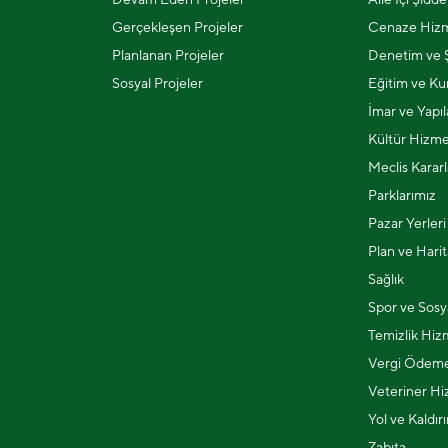
Gerçekleşen Projeler
Cenaze Hizm
Planlanan Projeler
Denetim ve Ş
Sosyal Projeler
Eğitim ve Kur
İmar ve Yapı
Kültür Hizme
Meclis Kararl
Parklarımız
Pazar Yerleri
Plan ve Harit
Sağlık
Spor ve Sosya
Temizlik Hiz
Vergi Ödeme
Veteriner Hi
Yol ve Kaldır
Zabıta