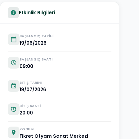
Etkinlik Bilgileri
info
BAŞLANGIÇ TARIHI
calendar_today
19/06/2026
BAŞLANGIÇ SAATI
schedule
09:00
BITIŞ TARIHI
event
19/07/2026
BITIŞ SAATI
alarm
20:00
KONUM
location_on
Fikret Otyam Sanat Merkezi