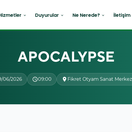
Hizmetler
Duyurular
Ne Nerede?
İletişim
expand_more
expand_more
expand_more
APOCALYPSE
9/06/2026
schedule
09:00
location_on
Fikret Otyam Sanat Merkez