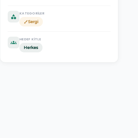
KATEGORILER
category
Sergi
brush
HEDEF KITLE
groups
Herkes