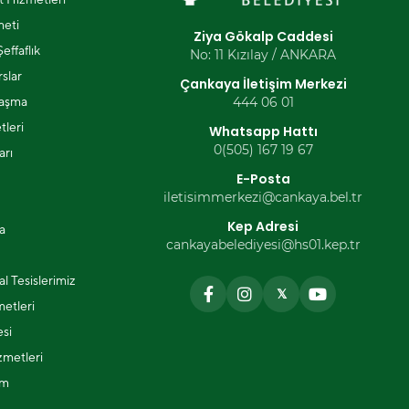
eti
Ziya Gökalp Caddesi
effaflık
No: 11 Kızılay / ANKARA
slar
Çankaya İletişim Merkezi
laşma
444 06 01
tleri
Whatsapp Hattı
0(505) 167 19 67
arı
E-Posta
iletisimmerkezi@cankaya.bel.tr
Kep Adresi
a
cankayabelediyesi@hs01.kep.tr
l Tesislerimiz
𝕏
metleri
si
zmetleri
ım