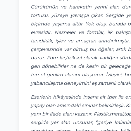
Gürültünün ve hareketin yerini alan durgu
tortusu, yüzeye yavaşça çıkar. Sergide y
biçimde yaşama aittir. Yok oluş, burada 
evresidir. Nesneler ve formlar, ilk bakı
tanıdıklık, işlev ve amaçtan arındırılmıştı
çerçevesinde var olmuş bu öğeler, artık b
durur. Formlar,fiziksel olarak varlığını sür
geri dönebilirler ne de kesin bir geleceğe 
temel gerilim alanını oluşturur. İzleyici,
yabancılaşma deneyimini eş zamanlı olarak 
Eserlerin hikâyesinde insana ait izler ile en
yapay olan arasındaki sınırlar belirsizleşir
yeni bir ifade alanı kazanır. Plastik,metal
sergide yer alan unsurlar, “geriye kalanla
olmaktan çıkmış, bağımsız varlıklar hâlin