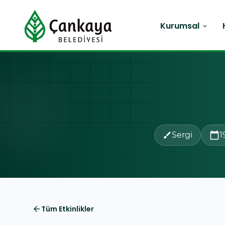
Kurumsal
expand_more
Sergi
calendar_today
1
brush
Tüm Etkinlikler
arrow_back