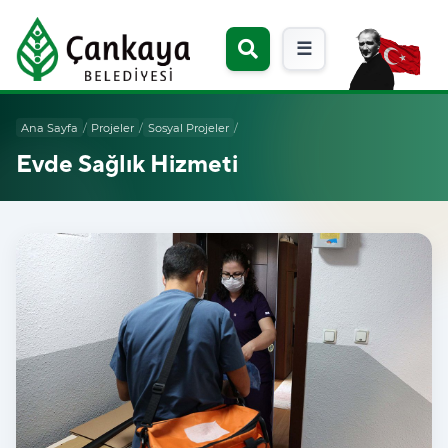
☰
Ana Sayfa
/
Projeler
/
Sosyal Projeler
/
Evde Sağlık Hizmeti