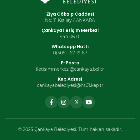
Ziya Gökalp Caddesi
No: 11 Kızılay / ANKARA
Çankaya İletişim Merkezi
444 06 01
Whatsapp Hattı
0(505) 167 19 67
E-Posta
iletisimmerkezi@cankaya.bel.tr
Kep Adresi
cankayabelediyesi@hs01.kep.tr
𝕏
© 2025 Çankaya Belediyesi. Tüm hakları saklıdır.