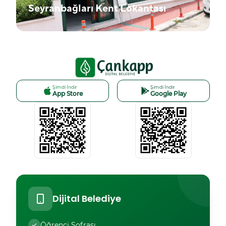
Seyranbağları Kent Lokantası
Mobil Uygulama
Şimdi İndir
Şimdi İndir
App Store
Google Play
Dijital Belediye
Öğrenci Sofrası