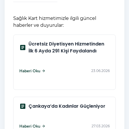
Sağlık Kart hizmetimizle ilgili güncel
haberler ve duyurular:
Ücretsiz Diyetisyen Hizmetinden
article
İlk 6 Ayda 291 Kişi Faydalandı
Haberi Oku
23.06.2026
arrow_forward
article
Çankaya’da Kadınlar Güçleniyor
Haberi Oku
27.03.2026
arrow_forward