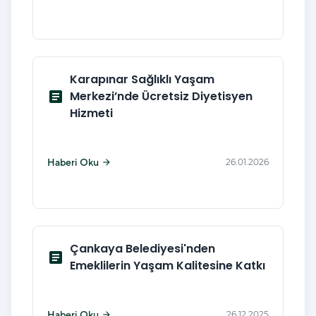
Karapınar Sağlıklı Yaşam
article
Merkezi’nde Ücretsiz Diyetisyen
Hizmeti
Haberi Oku
26.01.2026
arrow_forward
Çankaya Belediyesi'nden
article
Emeklilerin Yaşam Kalitesine Katkı
Haberi Oku
26.12.2025
arrow_forward