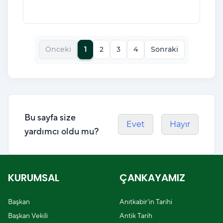
Önceki
1
2
3
4
Sonraki
Bu sayfa size
Evet
Hayır
yardımcı oldu mu?
KURUMSAL
ÇANKAYAMIZ
Başkan
Anıtkabir'in Tarihi
Başkan Vekili
Antik Tarih