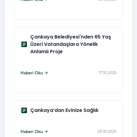
Çankaya Belediyesi'nden 65 Yaş
article
Üzeri Vatandaşlara Yönelik
Anlamlı Proje
Haberi Oku
17.10.2025
arrow_forward
article
Çankaya’dan Evinize Sağlık
Haberi Oku
05.10.2025
arrow_forward