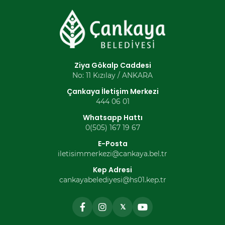
Ziya Gökalp Caddesi
No: 11 Kızılay / ANKARA
Çankaya İletişim Merkezi
444 06 01
Whatsapp Hattı
0(505) 167 19 67
E-Posta
iletisimmerkezi@cankaya.bel.tr
Kep Adresi
cankayabelediyesi@hs01.kep.tr
𝕏