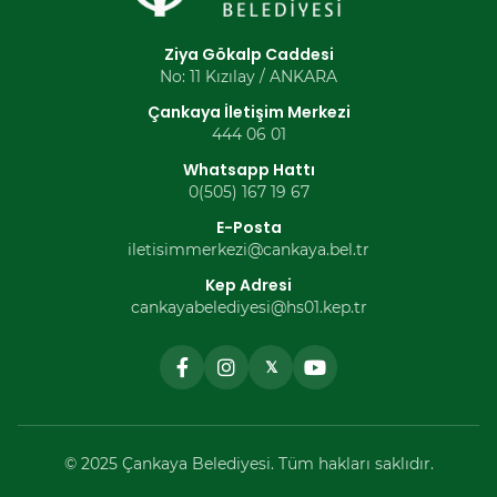
Ziya Gökalp Caddesi
No: 11 Kızılay / ANKARA
Çankaya İletişim Merkezi
444 06 01
Whatsapp Hattı
0(505) 167 19 67
E-Posta
iletisimmerkezi@cankaya.bel.tr
Kep Adresi
cankayabelediyesi@hs01.kep.tr
𝕏
© 2025 Çankaya Belediyesi. Tüm hakları saklıdır.