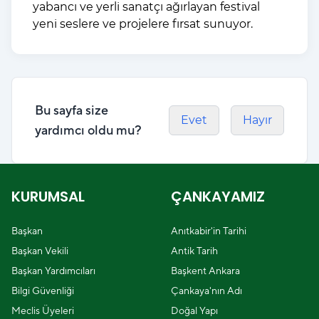
yabancı ve yerli sanatçı ağırlayan festival
yeni seslere ve projelere fırsat sunuyor.
Bu sayfa size
Evet
Hayır
yardımcı oldu mu?
KURUMSAL
ÇANKAYAMIZ
Başkan
Anıtkabir'in Tarihi
Başkan Vekili
Antik Tarih
Başkan Yardımcıları
Başkent Ankara
Bilgi Güvenliği
Çankaya'nın Adı
Meclis Üyeleri
Doğal Yapı