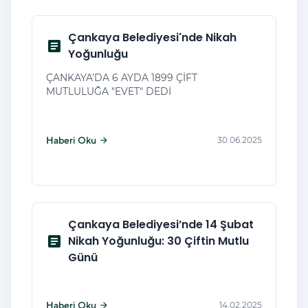
Çankaya Belediyesi'nde Nikah
article
Yoğunluğu
ÇANKAYA'DA 6 AYDA 1899 ÇİFT
MUTLULUĞA "EVET" DEDİ
Haberi Oku
30.06.2025
arrow_forward
Çankaya Belediyesi’nde 14 Şubat
article
Nikah Yoğunluğu: 30 Çiftin Mutlu
Günü
Haberi Oku
14.02.2025
arrow_forward