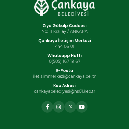
Ziya Gökalp Caddesi
No: 11 Kızılay / ANKARA
Çankaya İletişim Merkezi
444 06 01
Whatsapp Hattı
0(505) 167 19 67
E-Posta
iletisimmerkezi@cankaya.bel.tr
Kep Adresi
cankayabelediyesi@hs01.kep.tr
𝕏