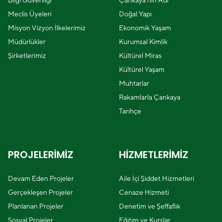
Bilgi Güvenliği
Çankaya'nın Adı
Meclis Üyeleri
Doğal Yapı
Misyon Vizyon İlkelerimiz
Ekonomik Yaşam
Müdürlükler
Kurumsal Kimlik
Şirketlerimiz
Kültürel Miras
Kültürel Yaşam
Muhtarlar
Rakamlarla Çankaya
Tarihçe
PROJELERİMİZ
HİZMETLERİMİZ
Devam Eden Projeler
Aile İçi Şiddet Hizmetleri
Gerçekleşen Projeler
Cenaze Hizmeti
Planlanan Projeler
Denetim ve Şeffaflık
Sosyal Projeler
Eğitim ve Kurslar