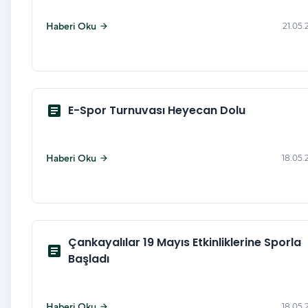
Haberi Oku
21.05.
arrow_forward
article
E-Spor Turnuvası Heyecan Dolu
Haberi Oku
18.05.
arrow_forward
Çankayalılar 19 Mayıs Etkinliklerine Sporla
article
Başladı
Haberi Oku
18.05.
arrow_forward