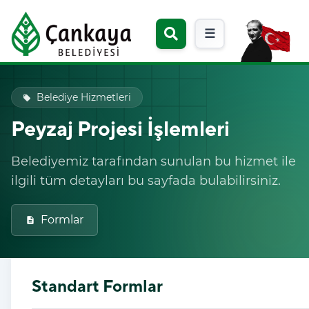
☰
Belediye Hizmetleri
local_offer
Peyzaj Projesi İşlemleri
Belediyemiz tarafından sunulan bu hizmet ile
ilgili tüm detayları bu sayfada bulabilirsiniz.
Formlar
description
Standart Formlar