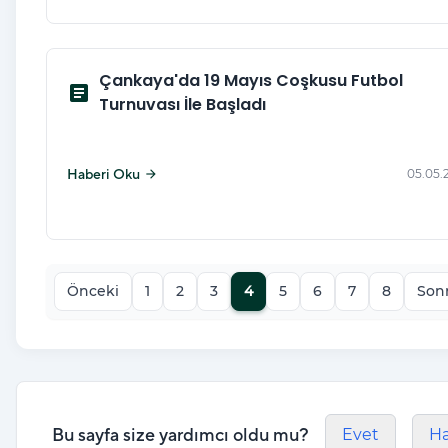
Çankaya'da 19 Mayıs Coşkusu Futbol
article
Turnuvası İle Başladı
Haberi Oku
05.05.
arrow_forward
Önceki
1
2
3
4
5
6
7
8
Son
Bu sayfa size yardımcı oldu mu?
Evet
Ha