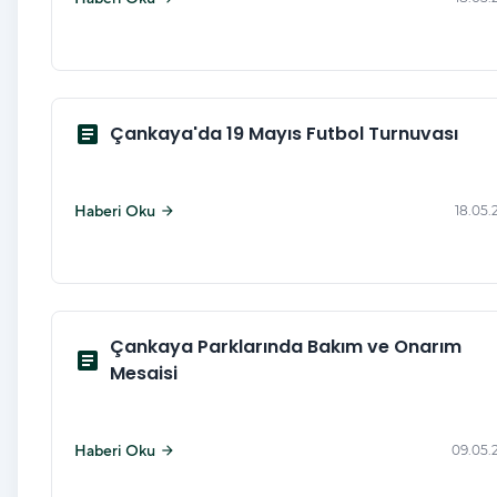
article
Çankaya'da 19 Mayıs Futbol Turnuvası
Haberi Oku
18.05.
arrow_forward
Çankaya Parklarında Bakım ve Onarım
article
Mesaisi
Haberi Oku
09.05.
arrow_forward