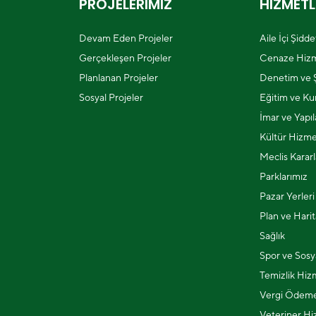
PROJELERİMİZ
HİZMETL
Devam Eden Projeler
Aile İçi Şidd
Gerçekleşen Projeler
Cenaze Hizm
Planlanan Projeler
Denetim ve Ş
Sosyal Projeler
Eğitim ve Kur
İmar ve Yapı
Kültür Hizme
Meclis Kararl
Parklarımız
Pazar Yerleri
Plan ve Harit
Sağlık
Spor ve Sosya
Temizlik Hiz
Vergi Ödeme
Veteriner Hi