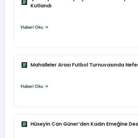
article
Kutlandı
Haberi Oku
arrow_forward
article
Mahalleler Arası Futbol Turnuvasında Nefe
Haberi Oku
arrow_forward
article
Hüseyin Can Güner’den Kadın Emeğine Dest