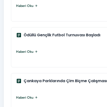
Haberi Oku
arrow_forward
article
Ödüllü Gençlik Futbol Turnuvası Başladı
Haberi Oku
arrow_forward
article
Çankaya Parklarında Çim Biçme Çalışmas
Haberi Oku
arrow_forward